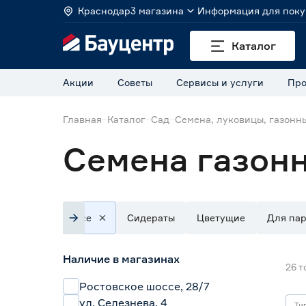
Краснодар
3 магазина
Информация для поку
Каталог
Акции
Советы
Сервисы и услуги
Про
Главная
Каталог
Сад
Семена, луковицы, газонн
Семена газонн
Все
Сидераты
Цветущие
Для па
Наличие в магазинах
26
т
Ростовское шоссе, 28/7
ул. Селезнева, 4
Ти