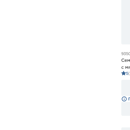
935
Сем
с м
5