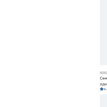
935
Сем
одн
4.