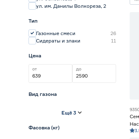
ул. им. Данилы Волкореза, 2
Тип
Газонные смеси
26
Сидераты и злаки
11
Цена
от
до
Вид газона
Засухоустойчивый газон
2
935
Ещё 3
Низкорослый газон
2
Сем
Парковый газон
1
Нас
Фасовка (кг)
Сидераты
0
3.
Спортивный газон
6