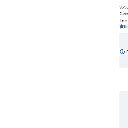
935
Сем
Тен
5