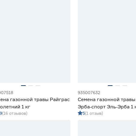
007518
935007632
ена газонной травы Райграс
Семена газонной травы
олетний 1 кг
Эрба‑спорт Эль‑Эрба 1 
9
(16 отзывов)
5
(1 отзыв)