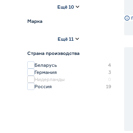
0.15
0.2
0.25
Ещё 10
0.3
0.5
0.9
Марка
ABSOLUTE GREEN
1
Ещё 11
BARENBRUG
0
Blooming Life
1
Страна производства
Darit
0
Fertika
3
Беларусь
4
Германия
3
Нидерланды
0
Россия
19