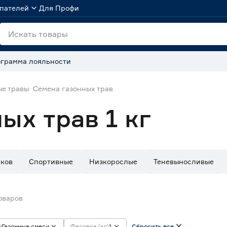
пателей
Для Профи
грамма лояльности
ые травы
Семена газонных трав
ых трав 1 кг
рков
Спортивные
Низкорослые
Теневыносливые
оваров
п
Газонные смеси
Фасовка (кг)
1
Сбросить все