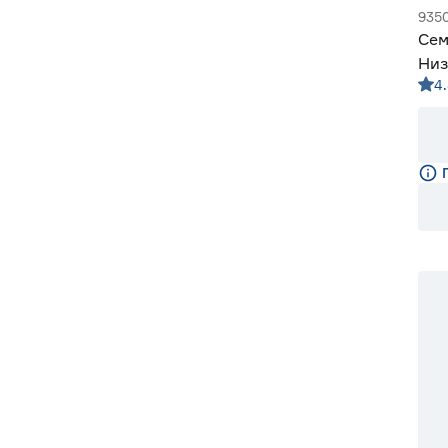
935
Сем
Низ
4
1 кг