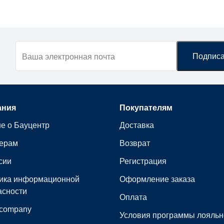
ания
Покупателям
е о Бауцентр
Доставка
ерам
Возврат
сии
Регистрация
ика информационной
Оформление заказа
асности
Оплата
 сompany
Условия программы лояльн