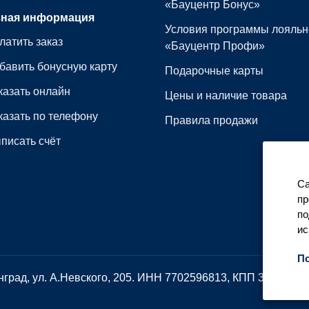
«Бауцентр Бонус»
зная информация
Условия программы лояльн
латить заказ
«Бауцентр Профи»
бавить бонусную карту
Подарочные карты
казать онлайн
Цены и наличие товара
казать по телефону
Правила продажи
писать счёт
Са
пр
по
ис
По
нград, ул. А.Невского, 205. ИНН
7702596813
, КПП 3906010