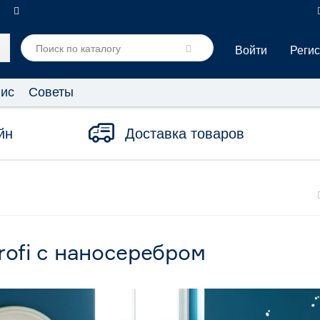
Войти
Реги
ис
Советы
йн
Доставка товаров
rofi с наносеребром