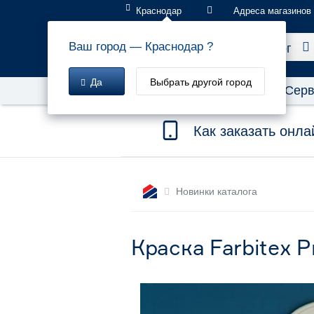
Краснодар
Адреса магазинов
Каталог
Ваш город —
Краснодар
?
Да
Выбрать другой город
Акции!
Бонусы и скидки
Серв
Как заказать онла
Новинки каталога
Краска Farbitex P