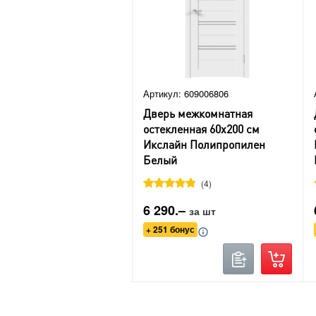
Артикул: 609006806
Дверь межкомнатная
остекленная 60х200 см
Икслайн Полипропилен
Белый
4
6 290.–
за шт
+ 251 бонус