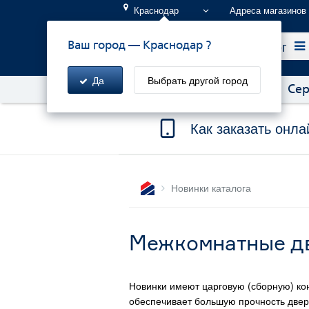
Краснодар
Адреса магазинов
Каталог
Ваш город —
Краснодар
?
Да
Выбрать другой город
Акции!
Бонусы и скидки
Сер
Как заказать онла
Новинки каталога
Межкомнатные две
Новинки имеют царговую (сборную) ко
обеспечивает большую прочность дверн