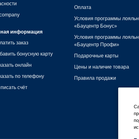
асности
Оплата
 сompany
Условия программы лояльн
«Бауцентр Бонус»
зная информация
Условия программы лояльн
латить заказ
«Бауцентр Профи»
бавить бонусную карту
Подарочные карты
казать онлайн
Цены и наличие товара
казать по телефону
Правила продажи
писать счёт
Са
пр
по
ис