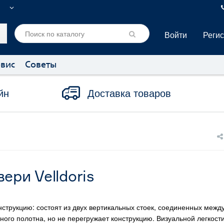
Войти
Реги
вис
Советы
йн
Доставка товаров
ри Velldoris
нструкцию: состоят из двух вертикальных стоек, соединенных меж
ого полотна, но не перегружает конструкцию. Визуальной легкост