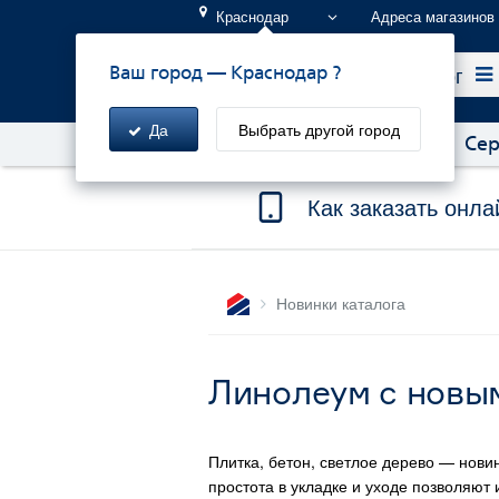
Краснодар
Адреса магазинов
Каталог
Ваш город —
Краснодар
?
Да
Выбрать другой город
Акции!
Бонусы и скидки
Сер
Как заказать онла
Новинки каталога
Линолеум c новы
Плитка, бетон, светлое дерево — нови
простота в укладке и уходе позволяют