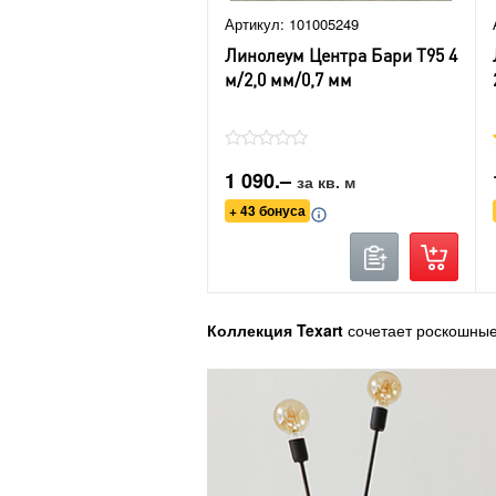
Артикул: 101005249
Линолеум Центра Бари Т95 4
м/2,0 мм/0,7 мм
1 090.–
за кв. м
+ 43 бонуса
Коллекция Texart
сочетает роскошные