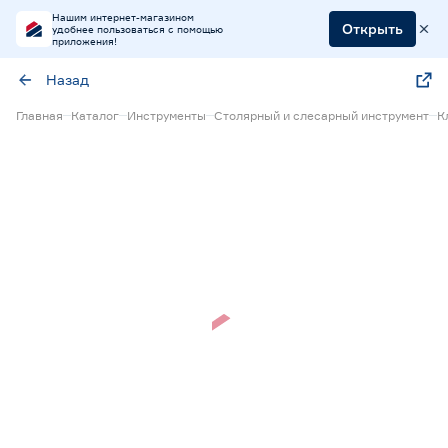
Нашим интернет-магазином
Открыть
удобнее пользоваться с помощью
приложения!
Назад
Главная
Каталог
Инструменты
Столярный и слесарный инструмент
К
Нет в наличии