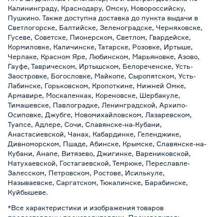
Калининграду, Краснодару, Омску, Новороссийску,
Пушкино. Также доступна доставка до пункта выдачи в
Светлогорске, Балтийске, Зеленоградске, Черняховске,
Гусеве, Советске, Пионерском, Светлом, Гвардейске,
Кормиловке, Каличинске, Татарске, Розовке, Иртыше,
Черлаке, Красном Яре, Любинском, Марьяновке, Азово,
Гауфе, Таврическом, Иртышском, Белореченске, Усть-
Заостровке, Богословке, Майкопе, Сыропятском, Усть-
Лабинске, Горьковском, Кропоткине, Нижней Омке,
Армавире, Москаленках, Кореновске, Шербакуле,
Тимашевске, Павлоградке, Ленинградской, Архипо-
Осиповке, Джубге, Новомихайловском, Лазаревском,
Туапсе, Адлере, Сочи, Славянске-на-Кубани,
Анастасиевской, Чанах, Кабардинке, Геленджике,
Дивноморском, Пшаде, Абинске, Крымске, Славянске-на-
Кубани, Анапе, Витязево, Джигинке, Варениковской,
Натухаевской, Гостагаевской, Темрюке, Переславле-
Залесском, Петровском, Ростове, Исилькуле,
Называевске, Саргатском, Тюкалинске, Барабинске,
Куйбышеве.
*Все характеристики и изображения товаров