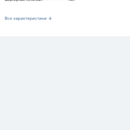
Материал
Хромованадиевая сталь
Все характеристики
Страна производства
Китай
Вес брутто (кг)
0.38