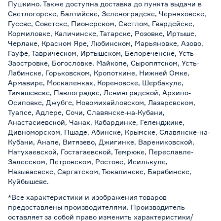
Пушкино. Также доступна доставка до пункта выдачи в
Светлогорске, Балтийске, Зеленоградске, Черняховске,
Гусеве, Советске, Пионерском, Светлом, Гвардейске,
Кормиловке, Каличинске, Татарске, Розовке, Иртыше,
Черлаке, Красном Яре, Любинском, Марьяновке, Азово,
Гауфе, Таврическом, Иртышском, Белореченске, Усть-
Заостровке, Богословке, Майкопе, Сыропятском, Усть-
Лабинске, Горьковском, Кропоткине, Нижней Омке,
Армавире, Москаленках, Кореновске, Шербакуле,
Тимашевске, Павлоградке, Ленинградской, Архипо-
Осиповке, Джубге, Новомихайловском, Лазаревском,
Туапсе, Адлере, Сочи, Славянске-на-Кубани,
Анастасиевской, Чанах, Кабардинке, Геленджике,
Дивноморском, Пшаде, Абинске, Крымске, Славянске-на-
Кубани, Анапе, Витязево, Джигинке, Варениковской,
Натухаевской, Гостагаевской, Темрюке, Переславле-
Залесском, Петровском, Ростове, Исилькуле,
Называевске, Саргатском, Тюкалинске, Барабинске,
Куйбышеве.
*Все характеристики и изображения товаров
предоставлены производителями. Производитель
оставляет за собой право изменить характеристики/