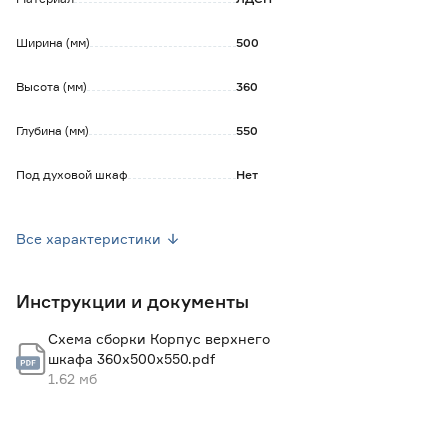
Ширина (мм)
500
Высота (мм)
360
Глубина (мм)
550
Под духовой шкаф
Нет
Под котел
Нет
Все характеристики
Комплектация
Корпус, петли, навесы,
газлифт, фурнитура для
сборки
Инструкции и документы
Страна производства
Россия
Схема сборки Корпус верхнего
Вес брутто (кг)
12.9
шкафа 360х500х550.pdf
1.62 мб