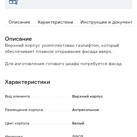
Описание
Характеристики
Инструкции и документы
Описание
Верхний корпус укомплектован газлифтом, который
обеспечивает плавное открывание фасада вверх.
Для изготовления готового шкафа потребуется фасад
размером 356х496 мм (приобретается отдельно).
Характеристики
Товар поставляется в разобранном виде и требует
сборки.
Вид элемента
Верхний корпус
Размещение корпуса
Антресольное
Цвет корпуса
Белый
Материал
ЛДСП