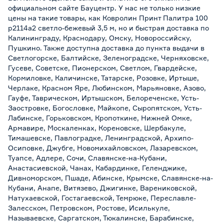
официальном сайте Бауцентр. У нас не только низкие
цены на такие товары, как Ковролин Принт Палитра 100
p2114a2 светло-бежевый 3,5 м, но и быстрая доставка по
Калининграду, Краснодару, Омску, Новороссийску,
Пушкино. Также доступна доставка до пункта выдачи в
Светлогорске, Балтийске, Зеленоградске, Черняховске,
Гусеве, Советске, Пионерском, Светлом, Гвардейске,
Кормиловке, Каличинске, Татарске, Розовке, Иртыше,
Черлаке, Красном Яре, Любинском, Марьяновке, Азово,
Гауфе, Таврическом, Иртышском, Белореченске, Усть-
Заостровке, Богословке, Майкопе, Сыропятском, Усть-
Лабинске, Горьковском, Кропоткине, Нижней Омке,
Армавире, Москаленках, Кореновске, Шербакуле,
Тимашевске, Павлоградке, Ленинградской, Архипо-
Осиповке, Джубге, Новомихайловском, Лазаревском,
Туапсе, Адлере, Сочи, Славянске-на-Кубани,
Анастасиевской, Чанах, Кабардинке, Геленджике,
Дивноморском, Пшаде, Абинске, Крымске, Славянске-на-
Кубани, Анапе, Витязево, Джигинке, Варениковской,
Натухаевской, Гостагаевской, Темрюке, Переславле-
Залесском, Петровском, Ростове, Исилькуле,
Называевске, Саргатском, Тюкалинске, Барабинске,