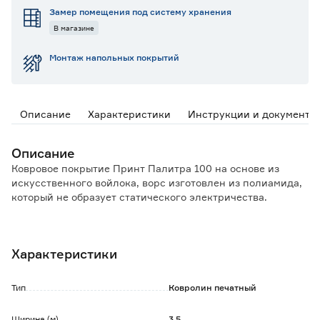
Замер помещения под систему хранения
В магазине
Монтаж напольных покрытий
Описание
Характеристики
Инструкции и документы
Описание
Ковровое покрытие Принт Палитра 100 на основе из
искусственного войлока, ворс изготовлен из полиамида,
который не образует статического электричества.
Особенности и преимущества:
- обеспечивает тепло- и шумоизоляцию;
Характеристики
- гипоаллергенный материал;
- стойкость и яркость цвета;
- легкая укладка;
Тип
Ковролин печатный
- повышенное сопротивление скольжению;
- возможность использования с системой теплых полов
Ширина (м)
3.5