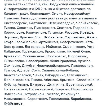
цены на такие товары, как Воздуховод оцинкованный
Интерстройвент d125 2 м, но и быстрая доставка по
Калининграду, Краснодару, Омску, Новороссийску,
Пушкино. Также доступна доставка до пункта выдачи в
Светлогорске, Балтийске, Зеленоградске, Черняховске,
Гусеве, Советске, Пионерском, Светлом, Гвардейске,
Кормиловке, Каличинске, Татарске, Розовке, Иртыше,
Черлаке, Красном Яре, Любинском, Марьяновке, Азово,
Гауфе, Таврическом, Иртышском, Белореченске, Усть-
Заостровке, Богословке, Майкопе, Сыропятском, Усть-
Лабинске, Горьковском, Кропоткине, Нижней Омке,
Армавире, Москаленках, Кореновске, Шербакуле,
Тимашевске, Павлоградке, Ленинградской, Архипо-
Осиповке, Джубге, Новомихайловском, Лазаревском,
Туапсе, Адлере, Сочи, Славянске-на-Кубани,
Анастасиевской, Чанах, Кабардинке, Геленджике,
Дивноморском, Пшаде, Абинске, Крымске, Славянске-на-
Кубани, Анапе, Витязево, Джигинке, Варениковской,
Натухаевской, Гостагаевской, Темрюке, Переславле-
Залесском, Петровском, Ростове, Исилькуле,
Называевске, Саргатском, Тюкалинске, Барабинске,
Куйбышеве.