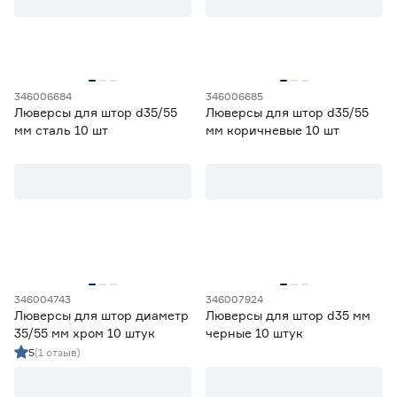
Шторные ленты
10
Цена
от
до
346006684
346006685
Люверсы для штор d35/55
Люверсы для штор d35/55
мм сталь 10 шт
мм коричневые 10 шт
Материал
Металл
0
Пластик
7
Текстиль
0
Количество в упаковке (шт)
346004743
346007924
10
Люверсы для штор диаметр
Люверсы для штор d35 мм
35/55 мм хром 10 штук
черные 10 штук
5
(1 отзыв)
Марка