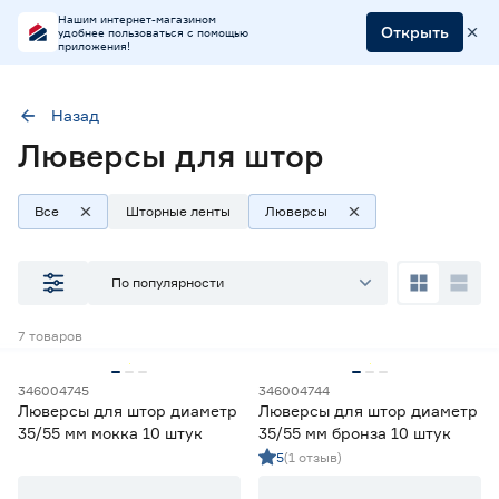
Нашим интернет-магазином
Открыть
удобнее пользоваться с помощью
приложения!
Назад
Люверсы для штор
Тип
Люверсы
Все
Шторные ленты
Люверсы
Наличие в магазинах
По популярности
Ростовское шоссе, 28/7
7
товаров
ул. Селезнева, 4
ул. им. Данилы Волкореза, 2
346004745
346004744
Люверсы для штор диаметр
Люверсы для штор диаметр
Тип
35/55 мм мокка 10 штук
35/55 мм бронза 10 штук
5
(1 отзыв)
Крючки гардинные
1
Люверсы
7