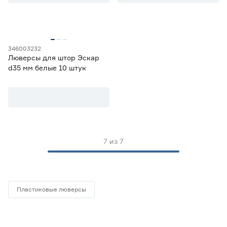
Arttex
0
Ещё 2
no name
0
Orbis
2
Страна производства
Алтекс
3
346003232
Люверсы для штор Эскар
Европластик плюс
0
Китай
0
d35 мм белые 10 штук
Россия
7
7
из
7
Пластиковые люверсы