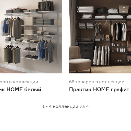
ров
в коллекции
66
товаров
в коллекции
ик HOME белый
Практик HOME графит
1 - 4
коллекции
из
4