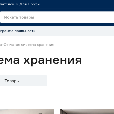
пателей
Для Профи
грамма лояльности
ы
Сетчатая система хранения
ема хранения
Товары