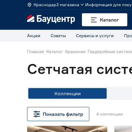
Краснодар
3 магазина
Информация для поку
Каталог
Акции
Советы
Сервисы и услуги
Про
Главная
Каталог
Хранение
Гардеробные систем
Сетчатая сист
Коллекции
Цена
Показать фильтр
4
коллекции
от
до