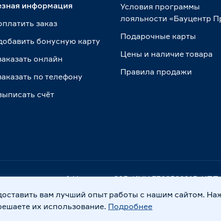
езная информация
Условия программы
лояльности «Бауцентр 
оплатить заказ
Подарочные карты
добавить бонусную карту
Цены и наличие товара
заказать онлайн
Правила продажи
заказать по телефону
выписать счёт
. Калининград, ул. А.Невского, 205. ИНН 7702596813, К
доставить вам лучший опыт работы с нашим сайтом. На
Правовая информация
Охрана труда
решаете их использование.
Подробнее