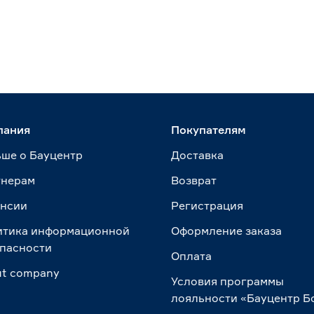
пания
Покупателям
ше о Бауцентр
Доставка
тнерам
Возврат
ансии
Регистрация
итика информационной
Оформление заказа
пасности
Оплата
t сompany
Условия программы
лояльности «Бауцентр Б