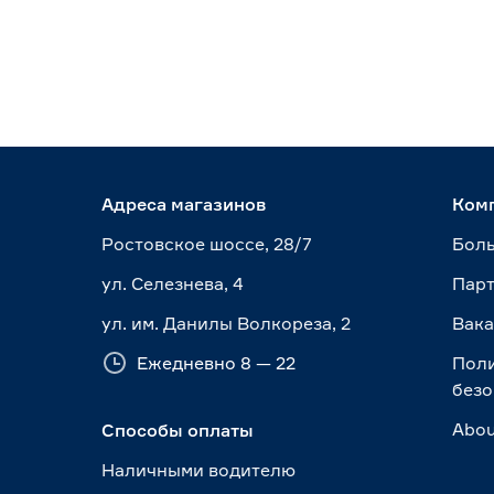
Тип выдвижения
без доводчика
27
с доводчиком
9
Вид элемента
Брючница выдвижная
6
Адреса магазинов
Ком
Ещё 17
Заглушка, фиксатор
5
Ростовское шоссе, 28/7
Боль
Корзина
29
Ширина элемента (мм)
Кронштейн
20
ул. Селезнева, 4
Пар
Крючок
9
ул. им. Данилы Волкореза, 2
Вак
312
412
421
Ещё 17
Ежедневно 8 — 22
Пол
424
427
435
безо
Цвет декора
Abou
Способы оплаты
Светлое дерево
9
Наличными водителю
Страна производства