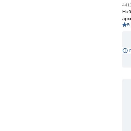
441
Наб
арм
5