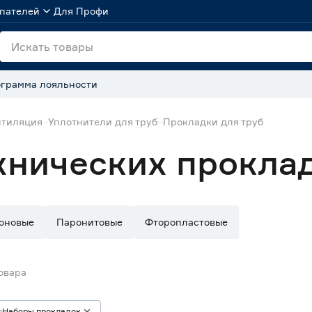
пателей
Для Профи
грамма лояльности
нтиляция
Уплотнители для труб
Прокладки для труб
хнических прокла
оновые
Паронитовые
Фторопластовые
овара
п
Наборы прокладок