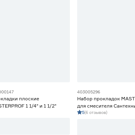
000147
403005296
кладки плоские
Набор прокладок MAS
TERPROF 1 1/4" и 1 1/2"
для смесителя Сантехн
5
(6 отзывов)
прозрачные