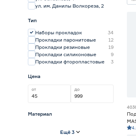
ул. им. Данилы Волкореза, 2
Тип
Наборы прокладок
34
Прокладки паронитовые
12
Прокладки резиновые
19
Прокладки силиконовые
9
Прокладки фторопластовые
3
Цена
от
до
403
Материал
Под
MAS
EPDM
1
4.
Ещё 3
Паронит
0