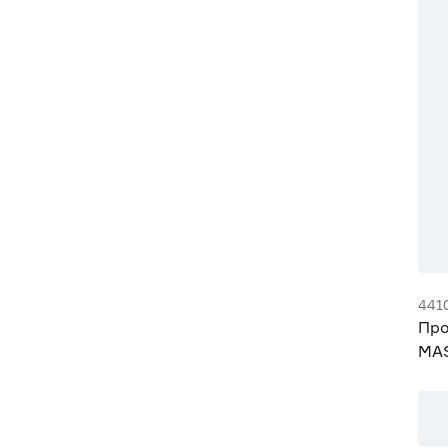
441
Про
MAS