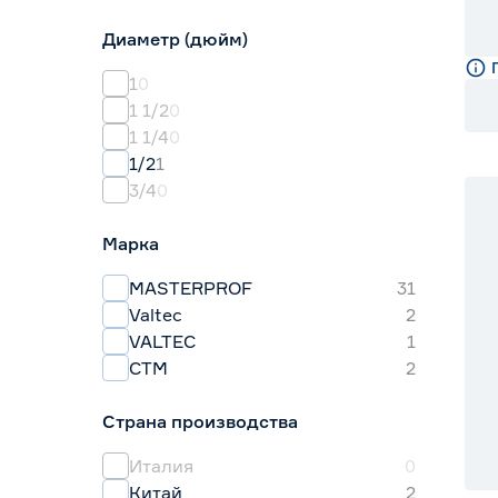
ПВХ
2
Диаметр (дюйм)
Резина
15
Резина, пластик
1
1
0
1 1/2
0
1 1/4
0
1/2
1
3/4
0
Марка
MASTERPROF
31
Valtec
2
VALTEC
1
СТМ
2
Страна производства
Италия
0
Китай
2