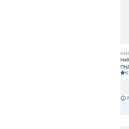
441
Наб
ПНД
5