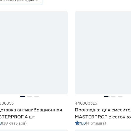
006053
446000315
ставка антивибрационная
Прокладка для смесите
TERPROF 4 шт
MASTERPROF с сеточкой
9
(10 отзывов)
4.8
(4 отзыва)
3/4" 2+2 шт