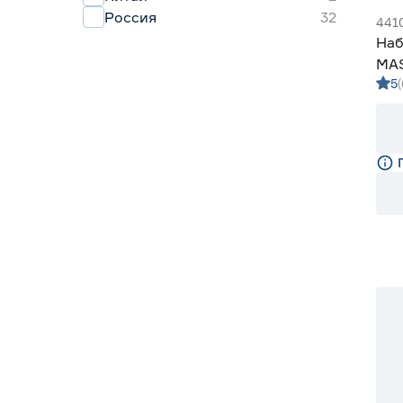
Россия
32
441
Наб
MA
5
№1