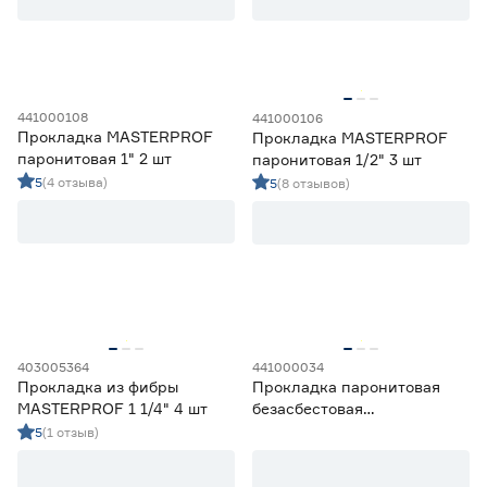
Прокладки резиновые
19
Прокладки силиконовые
9
Прокладки фторопластовые
3
441000108
441000106
Цена
Прокладка MASTERPROF
Прокладка MASTERPROF
паронитовая 1" 2 шт
паронитовая 1/2" 3 шт
от
до
5
(4 отзыва)
5
(8 отзывов)
Материал
EPDM
0
Ещё 3
Паронит
6
ПВХ
0
Диаметр (дюйм)
Резина
0
403005364
441000034
Резина, пластик
0
Прокладка из фибры
Прокладка паронитовая
1
3
MASTERPROF 1 1/4" 4 шт
безасбестовая
1 1/2
1
MASTERPROF 1 1/4" 2 шт
5
(1 отзыв)
1 1/4
3
1/2
2