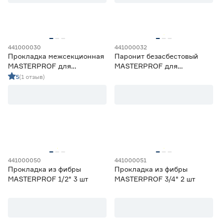
3/4
2
Марка
MASTERPROF
12
441000030
441000032
Прокладка межсекционная
Паронит безасбестовый
Valtec
0
MASTERPROF для
MASTERPROF для
VALTEC
0
радиатора 1" 2 шт
изготовления прокладок
5
(1 отзыв)
СТМ
0
10х10 см 2 мм
Страна производства
Италия
2
Китай
0
Россия
10
441000050
441000051
Прокладка из фибры
Прокладка из фибры
MASTERPROF 1/2" 3 шт
MASTERPROF 3/4" 2 шт