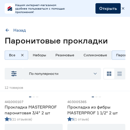
Нашим интернет-магазином
Открыть
удобнее пользоваться с помощью
приложения!
Назад
Паронитовые прокладки
Тип
Прокладки паронитовые
Все
Наборы
Резиновые
Силиконовые
Парони
Наличие в магазинах
По популярности
Ростовское шоссе, 28/7
12
товаров
ул. Селезнева, 4
ул. им. Данилы Волкореза, 2
441000107
403005365
Прокладка MASTERPROF
Прокладка из фибры
Тип
паронитовая 3/4" 2 шт
MASTERPROF 1 1/2" 2 шт
5
(11 отзывов)
5
(1 отзыв)
Наборы прокладок
34
Прокладки паронитовые
12