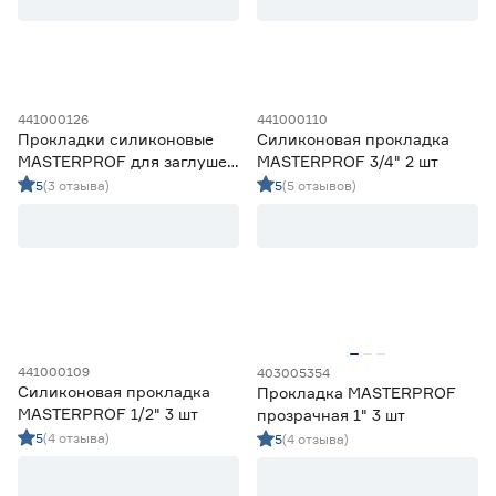
Прокладки резиновые
19
Прокладки силиконовые
9
Прокладки фторопластовые
3
441000126
441000110
Цена
Прокладки силиконовые
Силиконовая прокладка
MASTERPROF для заглушек
MASTERPROF 3/4" 2 шт
от
до
алюминиевых радиаторов 4
5
(3 отзыва)
5
(5 отзывов)
шт
Материал
EPDM
0
Ещё 3
Паронит
0
ПВХ
0
Диаметр (дюйм)
Резина
0
441000109
403005354
Резина, пластик
0
Силиконовая прокладка
Прокладка MASTERPROF
1
3
MASTERPROF 1/2" 3 шт
прозрачная 1" 3 шт
1 1/2
0
5
(4 отзыва)
5
(4 отзыва)
1 1/4
0
1/2
3