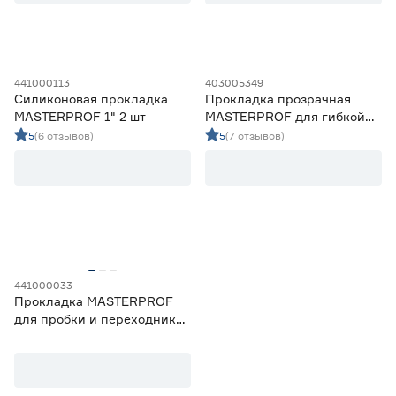
3/4
2
Марка
MASTERPROF
9
441000113
403005349
Силиконовая прокладка
Прокладка прозрачная
Valtec
0
MASTERPROF 1" 2 шт
MASTERPROF для гибкой
VALTEC
0
подводки 1/2" 2 шт
5
(6 отзывов)
5
(7 отзывов)
СТМ
0
Страна производства
Италия
3
Китай
0
Россия
6
441000033
Прокладка MASTERPROF
для пробки и переходника
радиатора 1" 4 шт