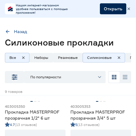
Нашим интернет-магазином
Открыть
удобнее пользоваться с помощью
приложения!
Назад
Силиконовые прокладки
Тип
Прокладки силиконовые
Все
Наборы
Резиновые
Силиконовые
Па
Наличие в магазинах
По популярности
Ростовское шоссе, 28/7
9
товаров
ул. Селезнева, 4
ул. им. Данилы Волкореза, 2
403005350
403005353
Прокладка MASTERPROF
Прокладка MASTERPROF
Тип
прозрачная 1/2" 6 шт
прозрачная 3/4" 5 шт
4.7
(13 отзывов)
5
(13 отзывов)
Наборы прокладок
34
Прокладки паронитовые
12