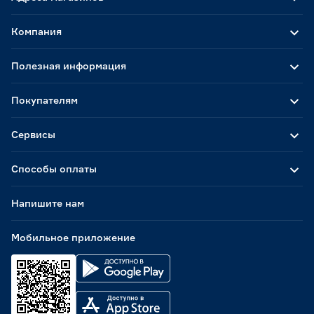
Прямоугольная
2
Компания
Наличие антипригарного покрытия
Полезная информация
Да
0
Нет
1
Покупателям
Ширина (см)
Сервисы
от
до
Способы оплаты
Длина (см)
Напишите нам
от
до
Мобильное приложение
Высота (см)
от
до