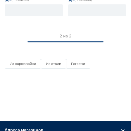
Цена
от
до
2
из
2
Материал
Нержавеющая сталь
0
Пищевая сталь
0
Из нержавейки
Из стали
Forester
Сталь
1
Чугун
1
Вид конструкции
Двойная
0
Одинарная
2
Форма изделия
Адреса магазинов
Квадратная
0