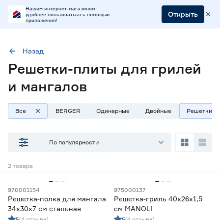
Нашим интернет-магазином
Открыть
удобнее пользоваться с помощью
приложения!
Назад
Решетки-плиты для грилей
Тип
Решетки-плиты
и мангалов
Все
BERGER
Одинарные
Двойные
Решетки-п
Наличие в магазинах
Ростовское шоссе, 28/7
По популярности
ул. Селезнева, 4
ул. им. Данилы Волкореза, 2
2
товара
Тип
970001154
975000137
Решетка‑полка для мангала
Решетка‑гриль 40х26х1,5
Решетки
16
34х30х7 см стальная
см MANOLI
Решетки-плиты
2
5
(4 отзыва)
5
(4 отзыва)