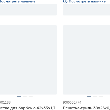
Посмотреть наличие
Посмотреть наличие
001168
900002774
етка для барбекю 42х35х1,7
Решетка‑гриль 38х26х6,