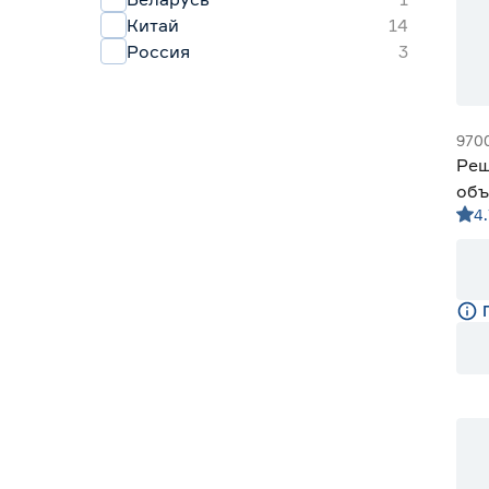
Китай
14
Россия
3
970
Реш
объ
4.
Ск