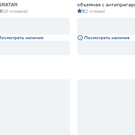
GRATAR
объемная с антиприга
.8
(10 отзывов)
5
(2 отзыва)
покрытием BERGMAN
Посмотреть наличие
Посмотреть наличие
идка 20%
Скидка 20%