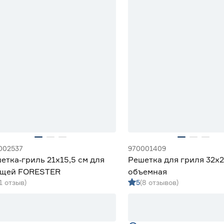
Скидка 20%
002537
970001409
етка‑гриль 21x15,5 см для
Решетка для гриля 32x2
ощей FORESTER
объемная
(1 отзыв)
5
(8 отзывов)