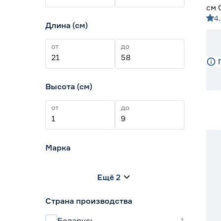
см 
4
Длина (см)
от
до
Высота (см)
от
до
Ск
Марка
BERGMAN
6
Ещё 2
FinFire
1
FORESTER
2
Страна производства
GRATAR
1
Hot Pot
1
Беларусь
1