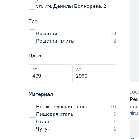
ул. им. Данилы Волкореза, 2
Тип
Решетки
16
Решетки-плиты
2
Цена
от
до
900
Материал
Реш
Нержавеющая сталь
10
ов
5
Пищевая сталь
6
Сталь
1
Чугун
1