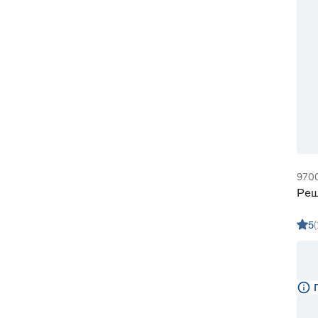
970
Реш
5