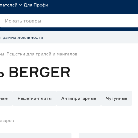
пателей
Для Профи
грамма лояльности
ры
Решетки для грилей и мангалов
ь BERGER
ные
Решетки-плиты
Антипригарные
Чугунные
оваров