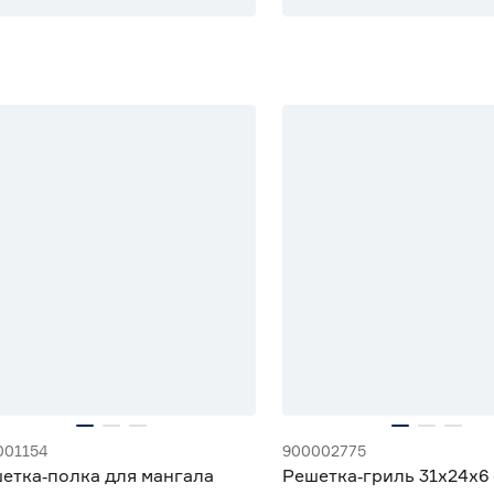
001154
900002775
етка‑полка для мангала
Решетка‑гриль 31x24x6