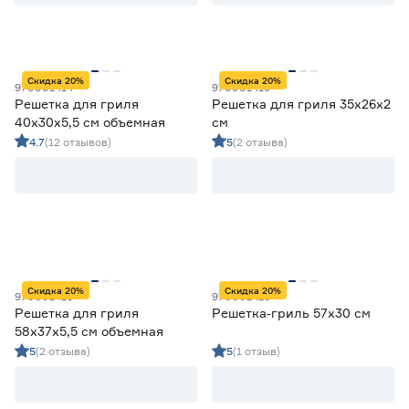
Прямоугольная
16
Наличие антипригарного покрытия
Скидка 20%
Скидка 20%
970001414
970001410
Да
1
Решетка для гриля
Решетка для гриля 35x26x2
Нет
16
40x30x5,5 см объемная
см
4.7
(12 отзывов)
5
(2 отзыва)
Ширина (см)
от
до
Длина (см)
Скидка 20%
Скидка 20%
970001415
970001416
от
до
Решетка для гриля
Решетка‑гриль 57x30 см
58x37x5,5 см объемная
5
(2 отзыва)
5
(1 отзыв)
Высота (см)
от
до