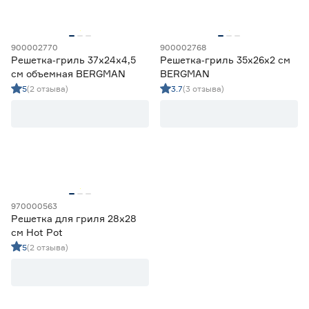
900002770
900002768
Решетка‑гриль 37x24х4,5
Решетка‑гриль 35x26x2 см
см объемная BERGMAN
BERGMAN
5
(2 отзыва)
3.7
(3 отзыва)
970000563
Решетка для гриля 28х28
см Hot Pot
5
(2 отзыва)