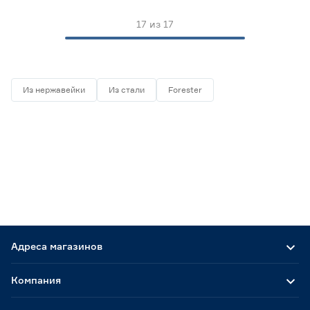
17
из
17
Из нержавейки
Из стали
Forester
Адреса магазинов
Компания