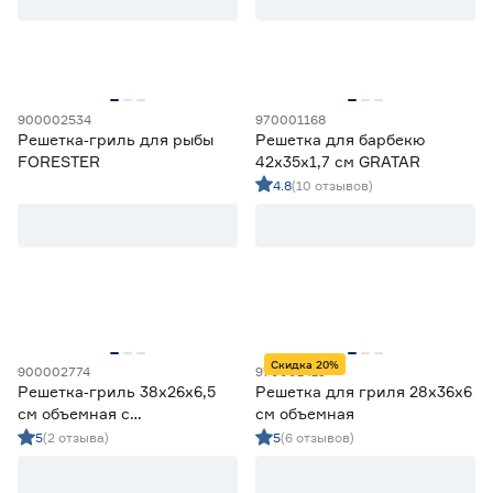
Цена
от
до
900002534
970001168
Решетка‑гриль для рыбы
Решетка для барбекю
FORESTER
42х35х1,7 см GRATAR
Материал
4.8
(10 отзывов)
Нержавеющая сталь
10
Пищевая сталь
6
Сталь
1
Чугун
1
Вид конструкции
Скидка 20%
900002774
970001413
Двойная
14
Решетка‑гриль 38х26х6,5
Решетка для гриля 28x36x6
Одинарная
3
см объемная с
см объемная
антипригарным покрытием
5
(2 отзыва)
5
(6 отзывов)
Форма изделия
BERGMAN
Квадратная
1