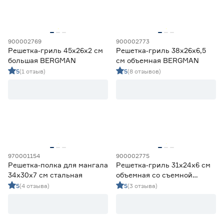
Марка
900002769
900002773
BERGMAN
6
Решетка‑гриль 45x26х2 см
Решетка‑гриль 38x26x6,5
Ещё 2
FinFire
1
большая BERGMAN
см объемная BERGMAN
FORESTER
2
5
(1 отзыв)
5
(8 отзывов)
Страна производства
GRATAR
1
Hot Pot
1
Беларусь
0
Китай
14
Россия
3
970001154
900002775
Решетка‑полка для мангала
Решетка‑гриль 31x24x6 см
34х30х7 см стальная
объемная со съемной
ручкой BERGMAN
5
(4 отзыва)
5
(3 отзыва)