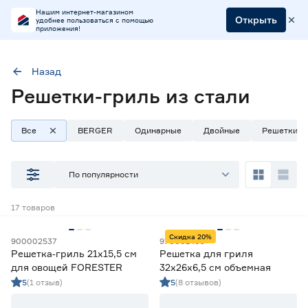
Нашим интернет-магазином
Открыть
удобнее пользоваться с помощью
приложения!
Назад
Решетки-гриль из стали
Материал
Нержавеющая сталь
Пищевая сталь
Сталь
Все
BERGER
Одинарные
Двойные
Решетки-п
Наличие в магазинах
По популярности
Ростовское шоссе, 28/7
17
товаров
ул. Селезнева, 4
ул. им. Данилы Волкореза, 2
Скидка 20%
900002537
970001409
Решетка‑гриль 21x15,5 см
Решетка для гриля
Тип
для овощей FORESTER
32x26x6,5 см объемная
5
(1 отзыв)
5
(8 отзывов)
Решетки
16
Решетки-плиты
1