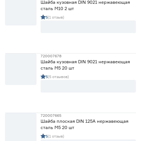
Шайба кузовная DIN 9021 нержавеющая
сталь М10 2 шт
Стандарт DIN
5
(1 отзыв)
125A
29
9021
25
Количество в упаковке (шт)
720007678
Шайба кузовная DIN 9021 нержавеющая
1
2
4
Ещё 11
сталь М5 20 шт
5
(5 отзывов)
5
6
8
Марка
FIXBERG
54
Страна производства
720007665
Китай
53
Шайба плоская DIN 125A нержавеющая
Россия
1
сталь М5 20 шт
5
(1 отзыв)