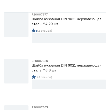
Для резьбы
720007677
Шайба кузовная DIN 9021 нержавеющая
М10
7
сталь М4 20 шт
Ещё 6
М12
7
5
(2 отзыва)
М14
6
Диаметр внутренний (мм)
М16
4
М18
3
3.2
4.3
5.3
Ещё 8
720007680
6.4
8.4
10.5
Диаметр внешний (мм)
Шайба кузовная DIN 9021 нержавеющая
сталь М8 8 шт
7
9
10
5
(3 отзыва)
Ещё 11
12
15
16
Материал
Нержавеющая сталь
14
Оцинкованная сталь
35
720007683
Полиамид
5