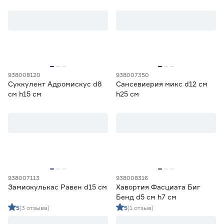
938008120
938007350
Суккулент Адромискус d8
Сансевиерия микс d12 см
см h15 см
h25 см
938007113
938008316
Замиокулькас Равен d15 см
Хавортия Фасциата Биг
Бенд d5 см h7 см
5
(3 отзыва)
5
(1 отзыв)