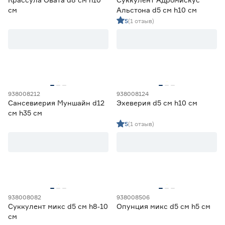
см
Альстона d5 см h10 см
5
(1 отзыв)
938008212
938008124
Сансевиерия Муншайн d12
Эхеверия d5 см h10 см
см h35 см
5
(1 отзыв)
938008082
938008506
Суккулент микс d5 см h8‑10
Опунция микс d5 см h5 см
см