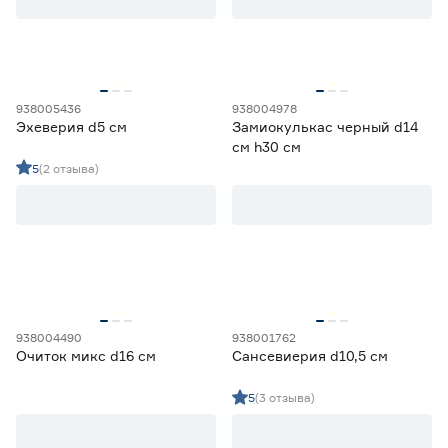
Цена
от
до
938005436
938004978
Эхеверия d5 см
Замиокулькас черный d14
см h30 см
Вид
5
(2 отзыва)
Адромискус
2
Ещё 16
Алоэ
5
Астрофитум
0
Страна производства
Гимнокалициум
0
Замиокулькас
12
Бельгия
6
Китай
16
Нидерланды
23
938004490
938001762
Очиток микс d16 см
Сансевиерия d10,5 см
Польша
2
Россия
10
5
(3 отзыва)