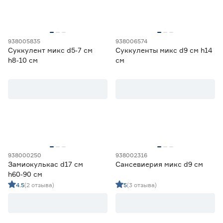
938005835
938006574
Суккулент микс d5‑7 см
Суккуленты микс d9 см h14
h8‑10 см
см
938000250
938002316
Замиокулькас d17 см
Сансевиерия микс d9 см
h60‑90 см
4.5
(2 отзыва)
5
(3 отзыва)