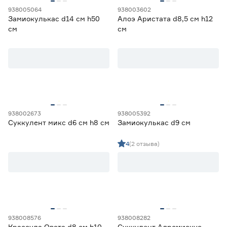
938005064
938003602
Замиокулькас d14 см h50
Алоэ Аристата d8,5 см h12
см
см
938002673
938005392
Суккулент микс d6 см h8 см
Замиокулькас d9 см
4
(2 отзыва)
938008576
938008282
Крассула Овата d8 см h10
Суккулент Адромискус