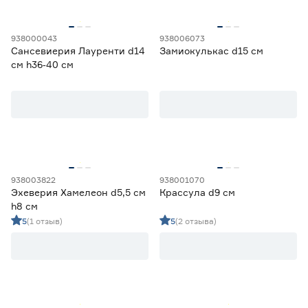
938000043
938006073
Сансевиерия Лауренти d14
Замиокулькас d15 см
см h36‑40 см
938003822
938001070
Эхеверия Хамелеон d5,5 см
Крассула d9 см
h8 см
5
(1 отзыв)
5
(2 отзыва)