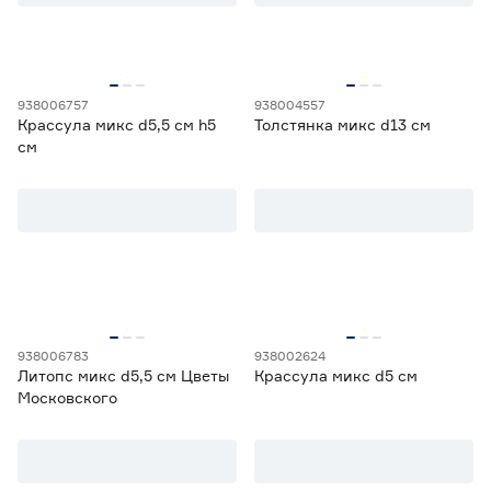
938006757
938004557
Крассула микс d5,5 см h5
Толстянка микс d13 см
см
938006783
938002624
Литопс микс d5,5 см Цветы
Крассула микс d5 см
Московского