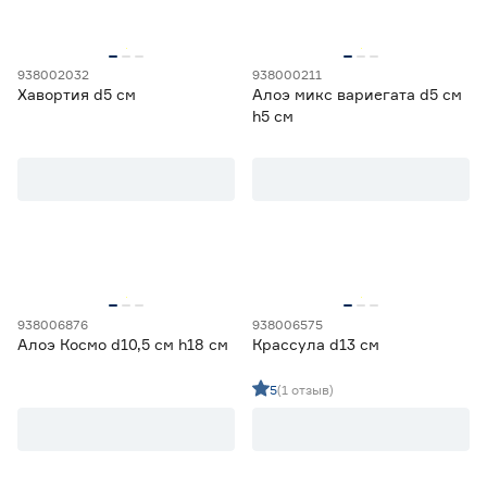
938002032
938000211
Хавортия d5 см
Алоэ микс вариегата d5 см
h5 см
938006876
938006575
Алоэ Космо d10,5 см h18 см
Крассула d13 см
5
(1 отзыв)