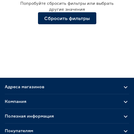
Попробуйте сбросить фильтры или выбрать
Глубина системы (мм)
другие значения
Сбросить фильтры
350
360
450
460
540
550
Тип выдвижения
без доводчика
27
с доводчиком
9
Адреса магазинов
Вид элемента
Компания
Брючница выдвижная
6
Ещё 17
Заглушка, фиксатор
5
Полезная информация
Корзина
29
Ширина элемента (мм)
Кронштейн
20
Покупателям
Крючок
9