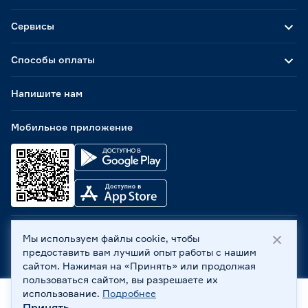
312
412
421
Ещё 17
Сервисы
424
427
435
Цвет декора
Способы оплаты
Светлое дерево
9
Напишите нам
Страна производства
Мобильное приложение
Россия
190
Мы используем файлы cookie, чтобы
ООО «Бауцентр Рус» 2004 -
2026
, 236029, г. Калининград,
предоставить вам лучший опыт работы с нашим
ул. А.Невского, 205. ИНН 7702596813, КПП 390601001 ©
сайтом. Нажимая на «Принять» или продолжая
Все права защищены
пользоваться сайтом, вы разрешаете их
Политика обработки персональных данных
использование.
Подробнее
Правовая информация
Принять