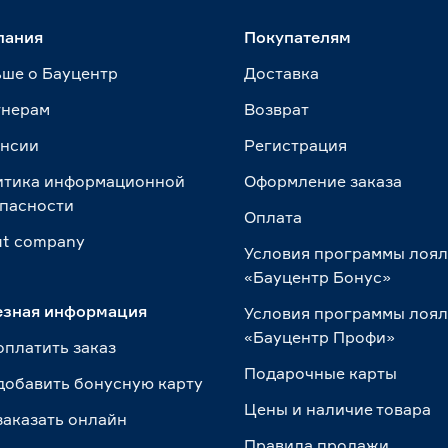
пания
Покупателям
ше о Бауцентр
Доставка
тнерам
Возврат
ансии
Регистрация
итика информационной
Оформление заказа
пасности
Оплата
t сompany
Условия программы лоя
«Бауцентр Бонус»
езная информация
Условия программы лоя
«Бауцентр Профи»
оплатить заказ
Подарочные карты
добавить бонусную карту
Цены и наличие товара
заказать онлайн
Правила продажи