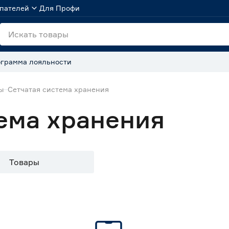
пателей
Для Профи
грамма лояльности
ы
Сетчатая система хранения
ема хранения
Товары