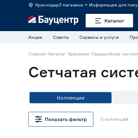
Краснодар
3 магазина
Информация для поку
Каталог
Акции
Советы
Сервисы и услуги
Про
Главная
Каталог
Хранение
Гардеробные систем
Сетчатая сист
Коллекции
Цена
Показать фильтр
0
коллекций
от
до