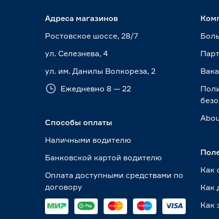
Тип выдвижения
Адреса магазинов
Ком
без доводчика
27
Ростовское шоссе, 28/7
Боль
с доводчиком
9
ул. Селезнева, 4
Пар
Вид элемента
ул. им. Данилы Волкореза, 2
Вак
Брючница выдвижная
6
Ежедневно 8 — 22
Пол
Ещё 17
Заглушка, фиксатор
5
безо
Корзина
29
Abou
Ширина элемента (мм)
Способы оплаты
Кронштейн
20
Крючок
9
Наличными водителю
312
412
421
Ещё 17
Пол
Банковской картой водителю
Как 
424
427
435
Цвет декора
Оплата доступными средствами по
договору
Как 
Светлое дерево
9
Как 
Страна производства