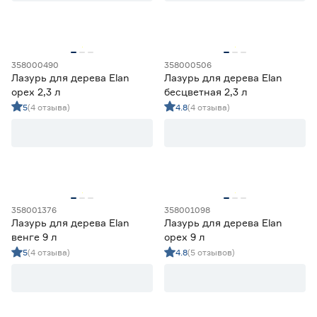
Да
107
Нет
100
358000490
358000506
Объём (л)
Лазурь для дерева Elan
Лазурь для дерева Elan
орех 2,3 л
бесцветная 2,3 л
от
до
5
(4 отзыва)
4.8
(4 отзыва)
Основа
На водной основе
100
На основе растворителя
107
358001376
358001098
Лазурь для дерева Elan
Лазурь для дерева Elan
Марка
венге 9 л
орех 9 л
BIOTEKS
18
5
(4 отзыва)
4.8
(5 отзывов)
Ещё 5
dufa
23
Elan
18
Страна производства
eskaro
4