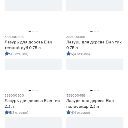
Область применения
Для внутренних и наружных работ
160
Для внутренних работ
20
Для наружных работ
27
358000503
358000499
Лазурь для дерева Elan
Лазурь для дерева Elan тик
Цвет
темный дуб 0,75 л
0,75 л
5
(2 отзыва)
5
(4 отзыва)
Бежевый
2
Ещё 20
Белый
26
Бесцветный
38
Степень блеска
Венге
6
Голубой
2
Матовая
3
Полуглянцевая
20
358000500
358000488
Полуматовая
120
Лазурь для дерева Elan тик
Лазурь для дерева Elan
Шелковисто-глянцевая
12
2,3 л
палисандр 2,3 л
5
(3 отзыва)
4
(4 отзыва)
Шелковисто-матовая
15
Запах