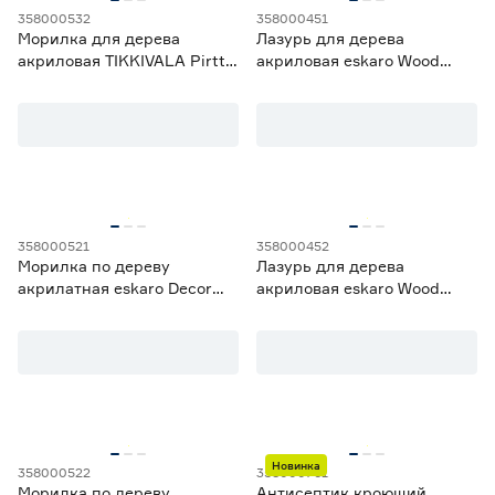
358000532
358000451
Морилка для дерева
Лазурь для дерева
акриловая TIKKIVALA Pirtti
акриловая eskaro Wood
Color бесцветная (база EP)
Lasur Aqua бесцветная
2,7 л
(база EC) 1 л
358000521
358000452
Морилка по дереву
Лазурь для дерева
акрилатная eskaro Decor
акриловая eskaro Wood
Beitz бесцветная (база) 0,9 л
Lasur Aqua бесцветная
(база EC) 2,5 л
Новинка
358000522
358000761
Морилка по дереву
Антисептик кроющий