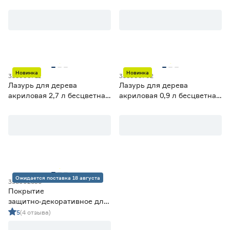
0,9 л dufa Wood Color
(база С) VINCENT Maison
Bois
Новинка
Новинка
358000711
358000702
Лазурь для дерева
Лазурь для дерева
акриловая 2,7 л бесцветная
акриловая 0,9 л бесцветная
(база С) VINCENT Maison
(база С) VINCENT Maison
Bois
Bois
Ожидается поставка 18 августа
358002630
Покрытие
защитно‑декоративное для
древесины
5
(4 отзыва)
Акватекс‑ЭКСТРА дуб 2,7 л