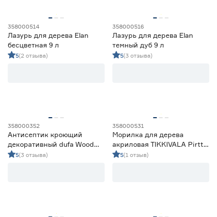
Lakur
42
Россия
188
Финляндия
2
358000514
358000516
Франция
14
Лазурь для дерева Elan
Лазурь для дерева Elan
Эстония
3
бесцветная 9 л
темный дуб 9 л
5
(2 отзыва)
5
(3 отзыва)
Разбавитель
Вода
6
Вода, до 10%
59
Не разбавлять
18
Уайт-спирит
21
358000352
358000531
Уайт-спирит, до 15%
14
Антисептик кроющий
Морилка для дерева
декоративный dufa Wood
акриловая TIKKIVALA Pirtti
Color декоративный белый
Color бесцветная (база EP)
5
(3 отзыва)
5
(1 отзыв)
(база 1) 2,4 л
0,9 л