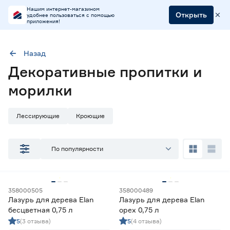
Нашим интернет-магазином
Открыть
удобнее пользоваться с помощью
приложения!
Назад
Наличие в магазинах
Декоративные пропитки и
Ростовское шоссе, 28/7
морилки
ул. Селезнева, 4
ул. им. Данилы Волкореза, 2
Лессирующие
Кроющие
Тип
По популярности
Кроющие составы
28
Лессирующие составы
179
Цена
358000505
358000489
Лазурь для дерева Elan
Лазурь для дерева Elan
от
до
бесцветная 0,75 л
орех 0,75 л
5
(3 отзыва)
5
(4 отзыва)