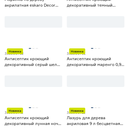
акрилатная eskaro Decor
декоративный темный
Beitz бесцветная (база) 2,7 л
шоколад 0,9 л dufa Wood
Color
Новинка
Новинка
358000752
358000751
Антисептик кроющий
Антисептик кроющий
декоративный серый шелк
декоративный маренго 0,9
0,9 л dufa Wood Color
л dufa Wood Color
Новинка
Новинка
358000742
358000712
Антисептик кроющий
Лазурь для дерева
декоративный лунная ночь
акриловая 9 л бесцветная