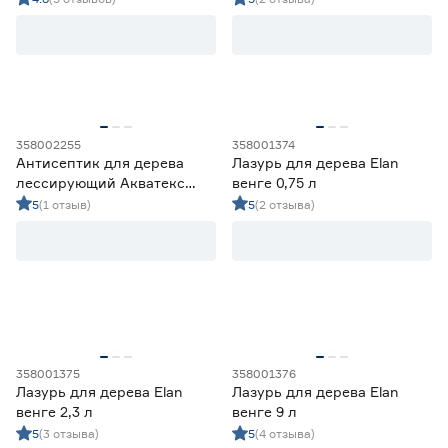
Цена
от
до
358002255
358001374
Область применения
Антисептик для дерева
Лазурь для дерева Elan
лессирующий Акватекс
венге 0,75 л
Для внутренних и наружных работ
6
Прованс венге 9 л
5
(1 отзыв)
5
(2 отзыва)
Для внутренних работ
0
Для наружных работ
0
Цвет
Бежевый
2
Ещё 20
Белый
26
Бесцветный
38
358001375
358001376
Степень блеска
Венге
6
Лазурь для дерева Elan
Лазурь для дерева Elan
Голубой
2
венге 2,3 л
венге 9 л
Матовая
0
5
(3 отзыва)
5
(4 отзыва)
Полуглянцевая
3