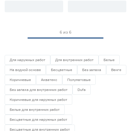
Полуматовая
3
Шелковисто-глянцевая
0
Шелковисто-матовая
0
6
из
6
Запах
Да
6
Нет
0
Для наружных работ
Для внутренних работ
Белые
Объём (л)
На водной основе
Бесцветные
Без запаха
Венге
от
до
Коричневые
Акватекс
Полуматовые
Без запаха для внутренних работ
Dufa
Основа
Коричневые для наружных работ
На водной основе
0
Белые для внутренних работ
На основе растворителя
6
Бесцветные для наружных работ
Марка
Бесцветные для внутренних работ