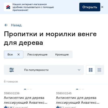
Нашим интернет-магазином
Открыть
удобнее пользоваться с помощью
приложения!
Назад
Пропитки и морилки венге
Цвет
Венге
для дерева
Все
Лессирующие
Кроющие
Наличие в магазинах
Ростовское шоссе, 28/7
По популярности
ул. Селезнева, 4
ул. им. Данилы Волкореза, 2
6
товаров
Тип
358002236
358002245
Антисептик для дерева
Антисептик для дерева
Кроющие составы
0
лессирующий Акватекс
лессирующий Акватекс
Лессирующие составы
6
Прованс венге 0,75 л
Прованс венге 2,5 л
4.8
(5 отзывов)
5
(2 отзыва)