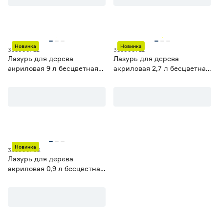
Новинка
Новинка
358000712
358000711
Лазурь для дерева
Лазурь для дерева
акриловая 9 л бесцветная
акриловая 2,7 л бесцветная
(база С) VINCENT Maison
(база С) VINCENT Maison
Bois
Bois
Новинка
358000702
Лазурь для дерева
акриловая 0,9 л бесцветная
(база С) VINCENT Maison
Bois