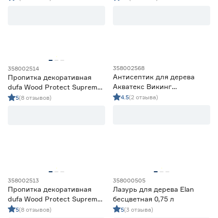
358002568
358002514
Антисептик для дерева
Пропитка декоративная
Акватекс Викинг
dufa Wood Protect Supreme
бесцветный 9 л
бесцветная 9 л
4.5
(2 отзыва)
5
(8 отзывов)
358002513
358000505
Пропитка декоративная
Лазурь для дерева Elan
dufa Wood Protect Supreme
бесцветная 0,75 л
бесцветная 2,5 л
5
(8 отзывов)
5
(3 отзыва)