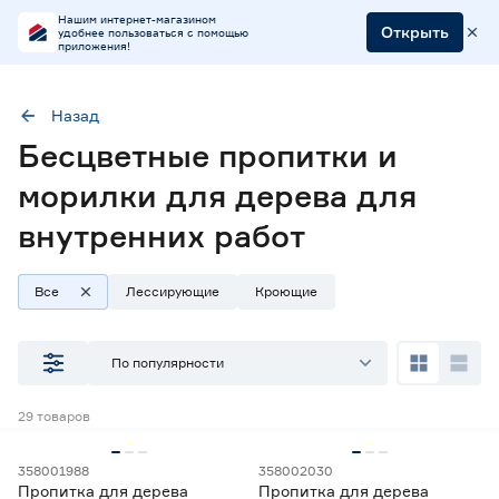
Нашим интернет-магазином
Открыть
удобнее пользоваться с помощью
приложения!
Назад
Бесцветные пропитки и
Область применения
Для внутренних и наружных работ
морилки для дерева для
Для внутренних работ
Цвет
Бесцветный
внутренних работ
Все
Лессирующие
Кроющие
Наличие в магазинах
По популярности
Ростовское шоссе, 28/7
ул. Селезнева, 4
29
товаров
ул. им. Данилы Волкореза, 2
358001988
358002030
Тип
Пропитка для дерева
Пропитка для дерева