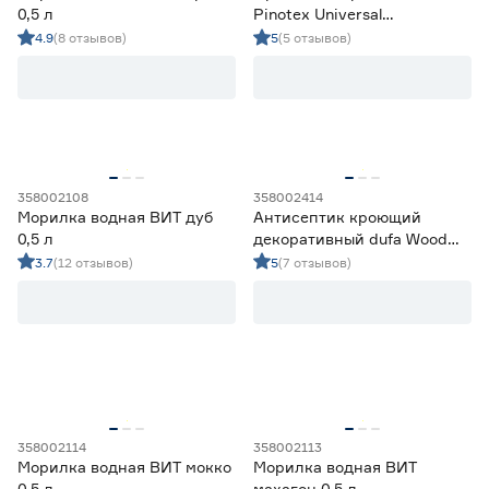
0,5 л
Pinotex Universal
Кроющие составы
22
карельская сосна 2,5 л
4.9
(8 отзывов)
5
(5 отзывов)
Лессирующие составы
72
Цена
от
до
358002108
358002414
Область применения
Морилка водная ВИТ дуб
Антисептик кроющий
0,5 л
декоративный dufa Wood
Для внутренних и наружных работ
80
Color белый (база 1) 9 л
3.7
(12 отзывов)
5
(7 отзывов)
Для внутренних работ
14
Для наружных работ
6
Цвет
Бежевый
2
Ещё 20
Белый
15
358002114
358002113
Бесцветный
18
Морилка водная ВИТ мокко
Морилка водная ВИТ
Степень блеска
Венге
0
0,5 л
махагон 0,5 л