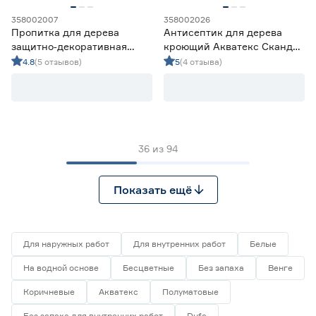
358002007
358002026
Пропитка для дерева
Антисептик для дерева
защитно‑декоративная
кроющий Акватекс Сканди
акриловая Lakur тик 0,75 л
лакрица 2,5 л
4.8
(5 отзывов)
5
(4 отзыва)
36
из
94
Показать ещё
Для наружных работ
Для внутренних работ
Белые
На водной основе
Бесцветные
Без запаха
Венге
Коричневые
Акватекс
Полуматовые
Без запаха для внутренних работ
Dufa