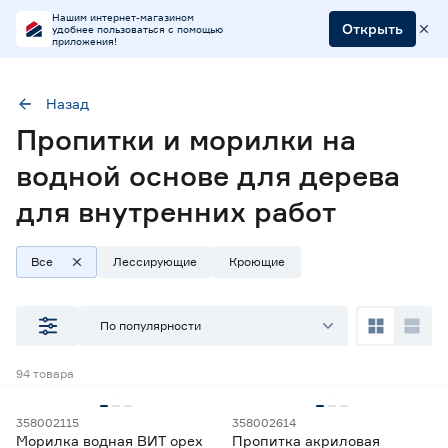
Нашим интернет-магазином
Открыть
удобнее пользоваться с помощью
приложения!
Назад
Пропитки и морилки на
Область применения
Для внутренних и наружных работ
водной основе для дерева
Для внутренних работ
Основа
На водной основе
для внутренних работ
Все
Лессирующие
Кроющие
Наличие в магазинах
По популярности
Ростовское шоссе, 28/7
ул. Селезнева, 4
94
товара
ул. им. Данилы Волкореза, 2
358002115
358002614
Тип
Морилка водная ВИТ орех
Пропитка акриловая