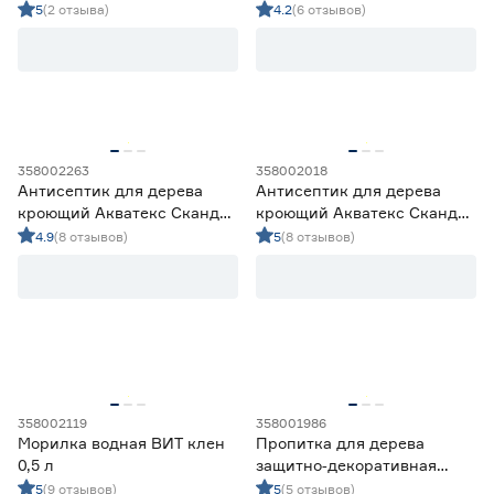
акриловая Lakur белая 0,75
5
(2 отзыва)
4.2
(6 отзывов)
л
Марка
BIOTEKS
0
Ещё 5
dufa
23
Elan
0
Страна производства
eskaro
4
358002263
358002018
Lakur
21
Антисептик для дерева
Антисептик для дерева
Россия
89
кроющий Акватекс Сканди
кроющий Акватекс Сканди
Финляндия
2
айсберг 9 л
северное море 0,75 л
4.9
(8 отзывов)
5
(8 отзывов)
Франция
0
Эстония
3
Разбавитель
Вода
0
Вода, до 10%
59
Не разбавлять
0
358002119
358001986
Морилка водная ВИТ клен
Пропитка для дерева
Уайт-спирит
0
0,5 л
защитно‑декоративная
Уайт-спирит, до 15%
0
акриловая Lakur белая 2 л
5
(9 отзывов)
5
(5 отзывов)