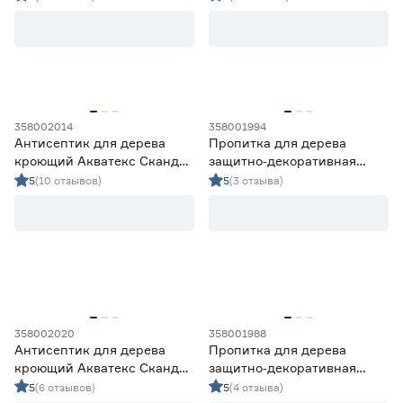
358002014
358001994
Антисептик для дерева
Пропитка для дерева
кроющий Акватекс Сканди
защитно‑декоративная
айсберг 0,75 л
акриловая Lakur махагон 2
5
(10 отзывов)
5
(3 отзыва)
л
358002020
358001988
Антисептик для дерева
Пропитка для дерева
кроющий Акватекс Сканди
защитно‑декоративная
фьорд 0,75 л
акриловая Lakur
5
(6 отзывов)
5
(4 отзыва)