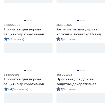
358002005
358002027
Пропитка для дерева
Антисептик для дерева
защитно‑декоративная
кроющий Акватекс Сканди
акриловая Lakur сосна 2 л
северное море 2,5 л
5
(4 отзыва)
5
(4 отзыва)
358001996
358001998
Пропитка для дерева
Пропитка для дерева
защитно‑декоративная
защитно‑декоративная
акриловая Lakur орех 0,75 л
акриловая Lakur орех 9 л
4.4
(5 отзывов)
5
(3 отзыва)