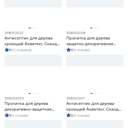
358002023
358002008
Антисептик для дерева
Пропитка для дерева
кроющий Акватекс Сканди
защитно‑декоративная
айсберг 2,5 л
акриловая Lakur тик 2 л
5
(11 отзывов)
5
(3 отзыва)
358002003
358002017
Пропитка для дерева
Антисептик для дерева
декоративно‑защитная
кроющий Акватекс Сканди
акриловая Lakur палисандр
лакрица 0,75 л
5
(3 отзыва)
5
(3 отзыва)
9 л