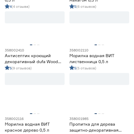
Голубой
2
Матовая
3
4
(4 отзыва)
5
(6 отзывов)
Полуглянцевая
0
Полуматовая
57
Шелковисто-глянцевая
0
Шелковисто-матовая
0
Запах
358002410
358002110
Антисептик кроющий
Морилка водная ВИТ
Да
0
декоративный dufa Wood
лиственница 0,5 л
Нет
94
Color белый (база 1) 0,9 л
5
(9 отзывов)
5
(5 отзывов)
Объём (л)
от
до
Основа
358002116
358001985
Морилка водная ВИТ
Пропитка для дерева
На водной основе
94
красное дерево 0,5 л
защитно‑декоративная
На основе растворителя
86