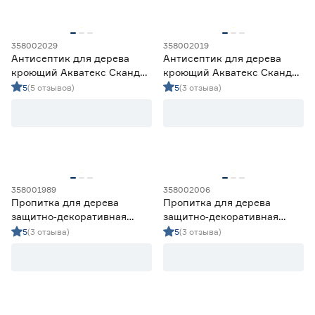
358002029
358002019
Антисептик для дерева
Антисептик для дерева
кроющий Акватекс Сканди
кроющий Акватекс Сканди
фьорд 2,5 л
топленое молоко 0,75 л
5
(5 отзывов)
5
(3 отзыва)
358001989
358002006
Пропитка для дерева
Пропитка для дерева
защитно‑декоративная
защитно‑декоративная
акриловая Lakur
акриловая Lakur сосна 9 л
5
(3 отзыва)
5
(3 отзыва)
бесцветная 2 л