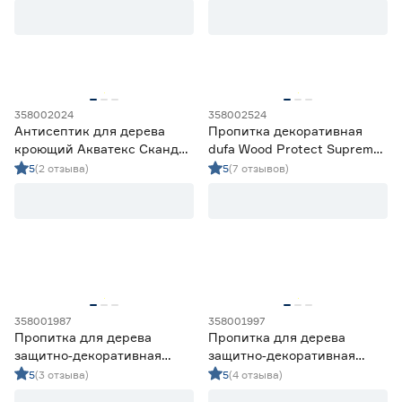
бесцветная 0,75 л
358002024
358002524
Антисептик для дерева
Пропитка декоративная
кроющий Акватекс Сканди
dufa Wood Protect Supreme
имбирь 2,5 л
палисандр 9 л
5
(2 отзыва)
5
(7 отзывов)
358001987
358001997
Пропитка для дерева
Пропитка для дерева
защитно‑декоративная
защитно‑декоративная
акриловая Lakur белая 9 л
акриловая Lakur орех 2 л
5
(3 отзыва)
5
(4 отзыва)