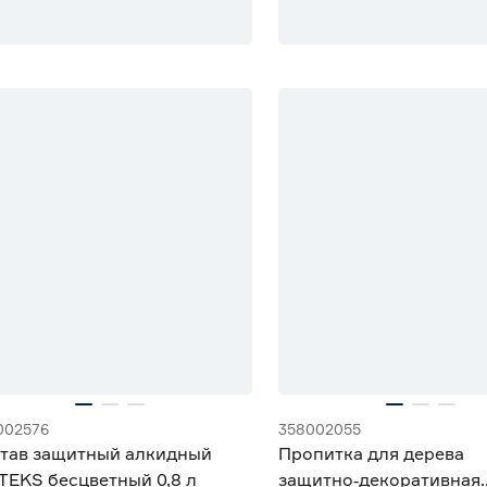
002576
358002055
тав защитный алкидный
Пропитка для дерева
TEKS бесцветный 0,8 л
защитно‑декоративная