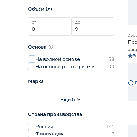
Объём (л)
от
до
358
Про
Основа
защ
5
алк
На водной основе
58
На основе растворителя
100
Марка
BIOTEKS
18
Ещё 5
dufa
16
Elan
18
Страна производства
eskaro
2
Lakur
36
Россия
141
Финляндия
2