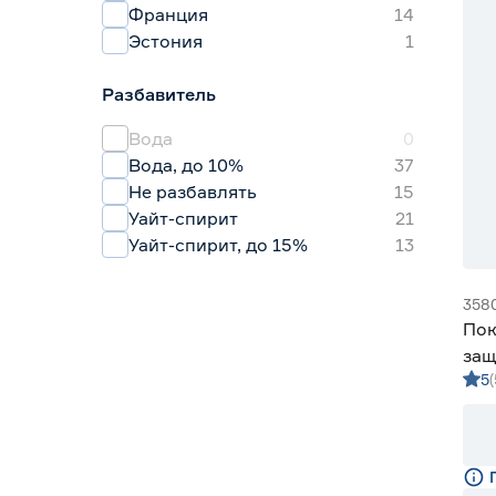
Франция
14
Эстония
1
Разбавитель
Вода
0
Вода, до 10%
37
Не разбавлять
15
Уайт-спирит
21
Уайт-спирит, до 15%
13
358
Пок
защ
5
дре
дуб