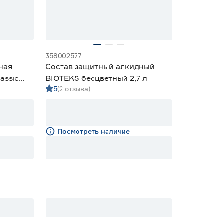
358002577
ная
Состав защитный алкидный
lassic
BIOTEKS бесцветный 2,7 л
5
(2 отзыва)
л
Посмотреть наличие