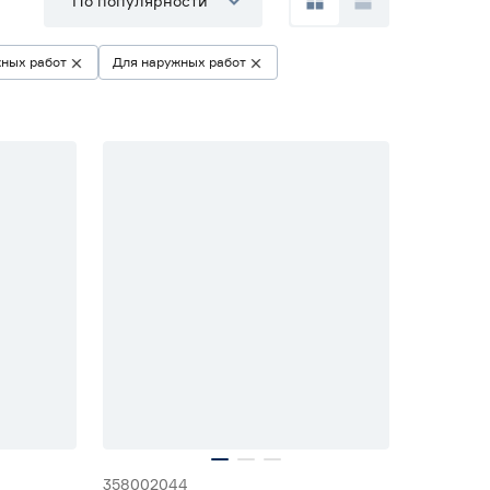
По популярности
жных работ
Для наружных работ
358002044