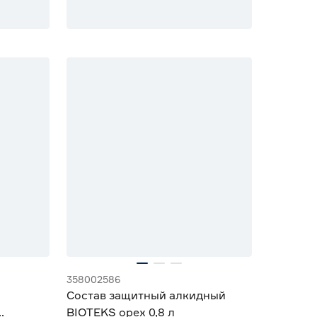
358002586
Состав защитный алкидный
BIOTEKS орех 0,8 л