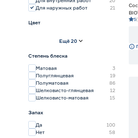
Для внутренних работ
20
Сос
Для наружных работ
21
BIO
5
Цвет
Бежевый
0
Ещё 20
Белый
17
Бесцветный
22
Степень блеска
Венге
6
Голубой
0
Матовая
3
Полуглянцевая
19
Полуматовая
86
Шелковисто-глянцевая
12
Шелковисто-матовая
15
Запах
Да
100
Нет
58