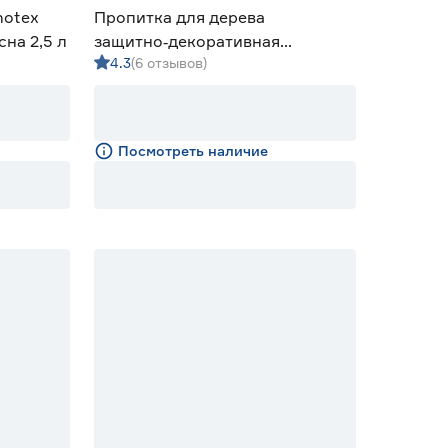
notex
Пропитка для дерева
сна 2,5 л
защитно‑декоративная
4.3
(6 отзывов)
алкидная Lakur орех 2,5 л
Посмотреть наличие