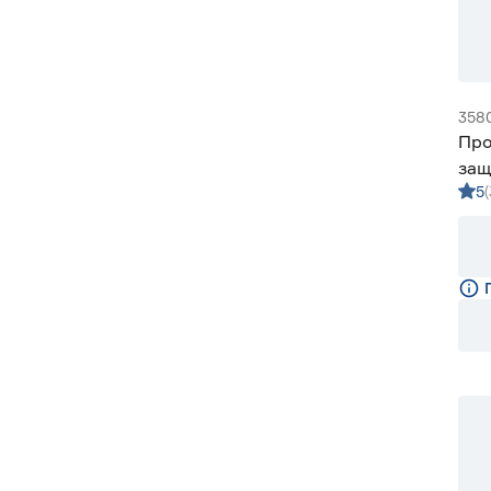
358
Про
защ
5
алк