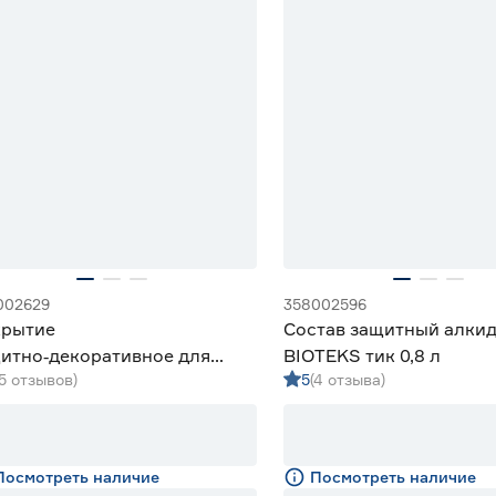
002629
358002596
рытие
Состав защитный алки
итно‑декоративное для
BIOTEKS тик 0,8 л
(5 отзывов)
5
(4 отзыва)
весины Акватекс‑ЭКСТРА
 0,8 л
Посмотреть наличие
Посмотреть наличие