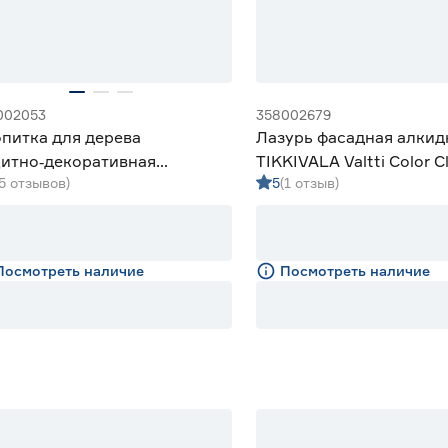
002053
358002679
питка для дерева
Лазурь фасадная алкид
итно‑декоративная
TIKKIVALA Valtti Color C
(5 отзывов)
5
(1 отзыв)
идная Lakur орех 9 л
бесцветная (база EC) 9 
Посмотреть наличие
Посмотреть наличие