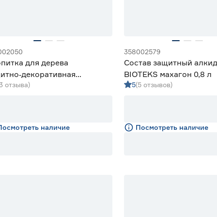
002050
358002579
питка для дерева
Состав защитный алки
итно‑декоративная
BIOTEKS махагон 0,8 л
(3 отзыва)
5
(5 отзывов)
идная Lakur махагон 9 л
Посмотреть наличие
Посмотреть наличие