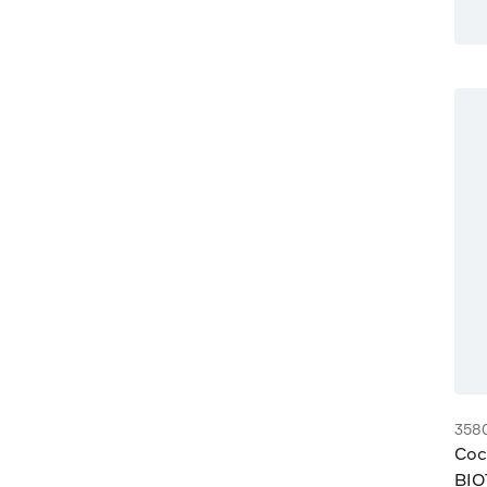
358
Сос
BIO