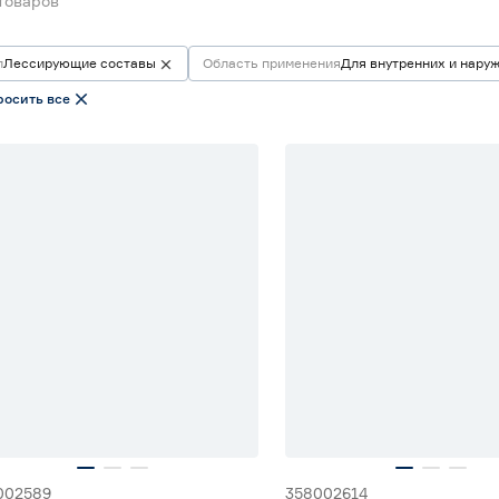
товаров
п
Лессирующие составы
Область применения
Для внутренних и нару
росить все
002589
358002614