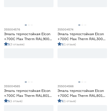
Финляндия
0
Эстония
0
Масса (кг)
355004576
355004574
от
до
Эмаль термостойкая Elcon
Эмаль термостойкая Elcon
+700C Max Therm RAL9003
+700C Max Therm RAL3009
белая 0,4 кг
красно‑коричневая 0,4 кг
5
(3 отзыва)
5
(1 отзыв)
Запах
Да
12
Нет
2
355004565
355004566
Эмаль термостойкая Elcon
Эмаль термостойкая Elcon
+700C Max Therm RAL8019
+700C Max Therm RAL8019
темный шоколад 0,8 кг
темный шоколад 0,4 кг
5
(1 отзыв)
5
(1 отзыв)