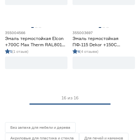
355004566
355003697
Эмаль термостойкая Elcon
Эмаль термостойкая
+700C Max Therm RAL8019
ПФ‑115 Dekor +150C
темный шоколад 0,4 кг
серебряная 0,8 кг
5
(1 отзыв)
4
(4 отзыва)
16
из
16
Без запаха для мебели и дерева
Акриловые для пластика и стекла
Для печей и каминов