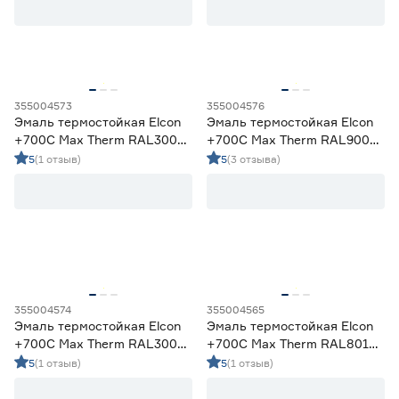
Финляндия
0
Эстония
0
Масса (кг)
355004573
355004576
от
до
Эмаль термостойкая Elcon
Эмаль термостойкая Elcon
+700C Max Therm RAL3009
+700C Max Therm RAL9003
красно‑коричневая 0,8 кг
белая 0,4 кг
5
(1 отзыв)
5
(3 отзыва)
Запах
Да
16
Нет
0
355004574
355004565
Эмаль термостойкая Elcon
Эмаль термостойкая Elcon
+700C Max Therm RAL3009
+700C Max Therm RAL8019
красно‑коричневая 0,4 кг
темный шоколад 0,8 кг
5
(1 отзыв)
5
(1 отзыв)