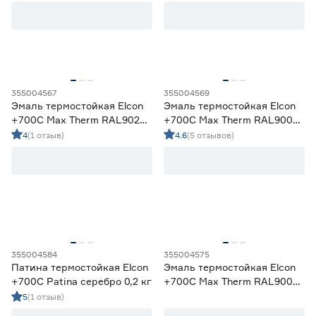
Dali-Deсor
0
Бежевый
0
Ещё 6
Белый
2
Бесцветный
0
Степень блеска
Зеленый
0
Золотой
1
Глянцевая
0
355004567
355004569
Матовая
12
Эмаль термостойкая Elcon
Эмаль термостойкая Elcon
Полуглянцевая
3
+700C Max Therm RAL9023
+700C Max Therm RAL9006
графит 0,8 кг
серебристая 0,8 кг
Полуматовая
0
4
(1 отзыв)
4.6
(5 отзывов)
Шелковисто-матовая
0
Объем (л)
от
до
355004584
355004575
Страна производства
Патина термостойкая Elcon
Эмаль термостойкая Elcon
+700C Patina серебро 0,2 кг
+700C Max Therm RAL9003
Польша
0
белая 0,8 кг
5
(1 отзыв)
Россия
16