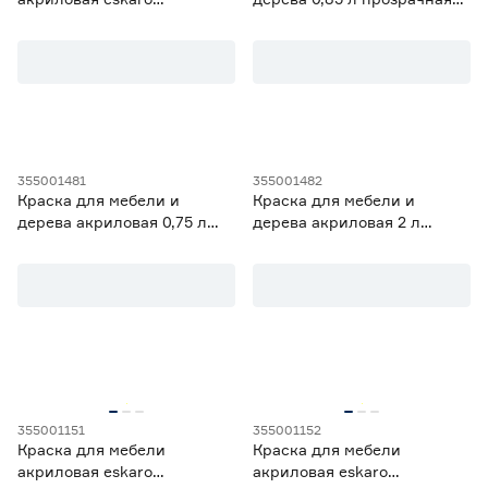
Brite
0
Mооblivаrv полуматовая
(база C) DALI COLLECTION
Цвет
Dali
2
белая (база А) 0,45 л
Dali-Deсor
0
Бежевый
0
Ещё 6
Белый
5
Бесцветный
5
Степень блеска
Зеленый
0
Золотой
0
355001481
355001482
Глянцевая
0
Краска для мебели и
Краска для мебели и
Матовая
6
дерева акриловая 0,75 л
дерева акриловая 2 л
Полуглянцевая
0
прозрачная (база BC) Легко
прозрачная (база BC) Легко
Полуматовая
4
Обновить Luxium
Обновить Luxium
Шелковисто-матовая
0
Объем (л)
от
до
355001151
355001152
Краска для мебели
Краска для мебели
Страна производства
акриловая eskaro
акриловая eskaro