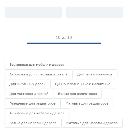
Mооblivаrv полуматовая
Mооblivаrv полуматовая
Польша
0
прозрачная (база TR) 0,45 л
прозрачная (база TR) 0,9 л
Россия
6
Финляндия
0
Эстония
4
Масса (кг)
10
из
10
от
до
Без запаха для мебели и дерева
Запах
Акриловые для пластика и стекла
Для печей и каминов
Да
0
Для школьных досок
Цинконаполненные и магнитные
Нет
10
Для мангалов и грилей
Белые для радиаторов
Глянцевые для радиаторов
Матовые для радиаторов
Акриловые для мебели и дерева
Белые для мебели и дерева
Матовые для мебели и дерева