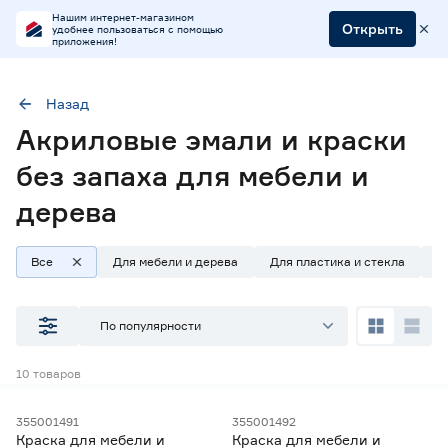
Нашим интернет-магазином
Открыть
удобнее пользоваться с помощью
приложения!
Назад
Акриловые эмали и краски
Тип
Эмали для мебели и дерева
Основа
Акриловая
без запаха для мебели и
Акриловая/гибридная
Запах
Нет
дерева
Все
Для мебели и дерева
Для пластика и стекла
Д
Наличие в магазинах
По популярности
Ростовское шоссе, 28/7
ул. Селезнева, 4
10
товаров
ул. им. Данилы Волкореза, 2
355001491
355001492
Тип
Краска для мебели и
Краска для мебели и