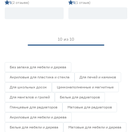
PRIME RAL 7004
PRIME RAL 7004
Финляндия
0
5
(2 отзыва)
5
(1 отзыв)
сигнальный серый 0,9 кг
сигнальный серый 2 кг
Эстония
0
Масса (кг)
от
до
10
из
10
Запах
Да
10
Без запаха для мебели и дерева
Нет
0
Акриловые для пластика и стекла
Для печей и каминов
Для школьных досок
Цинконаполненные и магнитные
Для мангалов и грилей
Белые для радиаторов
Глянцевые для радиаторов
Матовые для радиаторов
Акриловые для мебели и дерева
Белые для мебели и дерева
Матовые для мебели и дерева