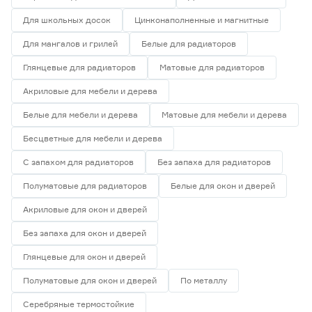
Финляндия
0
Для школьных досок
Цинконаполненные и магнитные
Эстония
0
Для мангалов и грилей
Белые для радиаторов
Масса (кг)
Глянцевые для радиаторов
Матовые для радиаторов
от
до
Акриловые для мебели и дерева
Белые для мебели и дерева
Матовые для мебели и дерева
Запах
Бесцветные для мебели и дерева
Да
1
С запахом для радиаторов
Без запаха для радиаторов
Нет
7
Полуматовые для радиаторов
Белые для окон и дверей
Акриловые для окон и дверей
Без запаха для окон и дверей
Глянцевые для окон и дверей
Полуматовые для окон и дверей
По металлу
Серебряные термостойкие