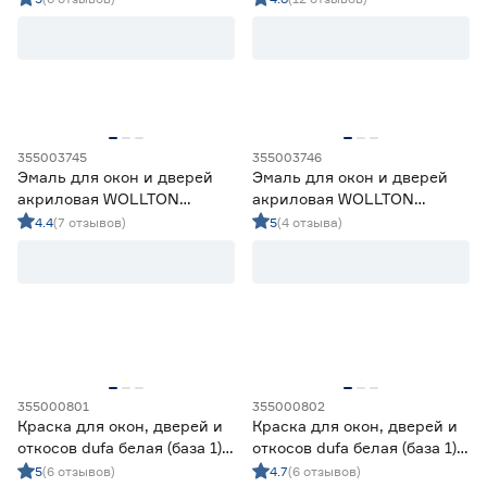
Эмали для ванн, керамики, бытовой техники
1
Цена
Эмали для дорожной разметки
1
Эмали для крыш и металлопрофиля
0
от
до
Основа
355003745
355003746
Эмаль для окон и дверей
Эмаль для окон и дверей
Акриловая
1
акриловая WOLLTON
акриловая WOLLTON
полуматовая белая 0,9 кг
полуматовая белая 2,2 кг
Акриловая/гибридная
6
4.4
(7 отзывов)
5
(4 отзыва)
Алкидная
0
Гибридная
0
Эпоксидная
0
Марка
ALPA
0
355000801
355000802
Ещё 17
AQUASTRONG
0
Краска для окон, дверей и
Краска для окон, дверей и
Brite
0
откосов dufa белая (база 1)
откосов dufa белая (база 1) 2
Цвет
Dali
2
0,75 л
л
5
(6 отзывов)
4.7
(6 отзывов)