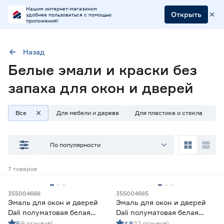
Нашим интернет-магазином
Открыть
удобнее пользоваться с помощью
приложения!
Назад
Белые эмали и краски без
Тип
Эмали для окон и дверей
Цвет
Белый
Запах
Нет
запаха для окон и дверей
Все
Для мебели и дерева
Для пластика и стекла
Д
Наличие в магазинах
Ростовское шоссе, 28/7
По популярности
ул. Селезнева, 4
ул. им. Данилы Волкореза, 2
7
товаров
Тип
355004666
355004665
Эмаль для окон и дверей
Эмаль для окон и дверей
Эмали для бассейнов и бочек с водой
0
Dali полуматовая белая
Dali полуматовая белая
Ещё 8
Эмали для блокировки пятен
1
(база A) 3 кг
(база A) 1 кг
5
(6 отзывов)
4.8
(12 отзывов)