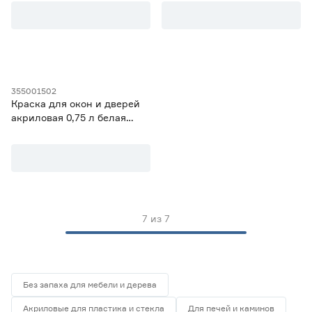
Dali-Deсor
0
Бежевый
0
Ещё 6
Белый
7
Бесцветный
3
Степень блеска
Зеленый
0
Золотой
0
Глянцевая
0
355001502
Матовая
0
Краска для окон и дверей
Полуглянцевая
2
акриловая 0,75 л белая
(база BW) Легко Обновить
Полуматовая
5
Luxium
Шелковисто-матовая
0
Объем (л)
от
до
7
из
7
Страна производства
Польша
0
Без запаха для мебели и дерева
Россия
7
Акриловые для пластика и стекла
Для печей и каминов