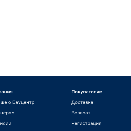
пания
Покупателям
ше о Бауцентр
Доставка
тнерам
Возврат
ансии
Регистрация