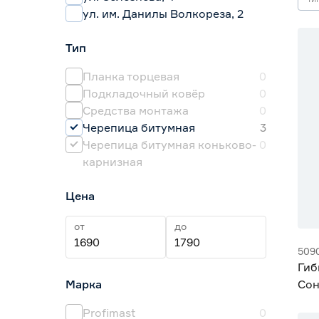
ул. им. Данилы Волкореза, 2
Тип
Планка торцевая
0
Подкладочный ковёр
0
Средства монтажа
0
Черепица битумная
3
Черепица битумная коньково-
0
карнизная
Цена
от
до
509
Гиб
Марка
Сон
SH
Profimast
0