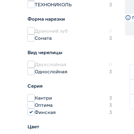
ТЕХНОНИКОЛЬ
3
Форма нарезки
Драконий зуб
0
Соната
3
Вид черепицы
Двухслойная
0
Однослойная
3
Серия
Кантри
3
Оптима
3
Финская
3
Цвет