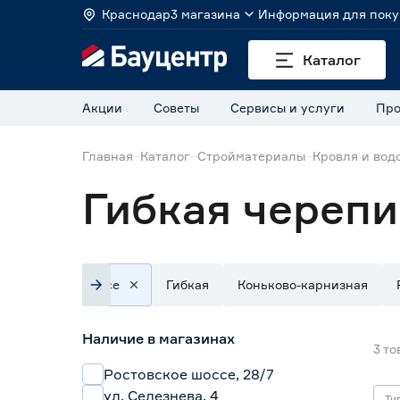
Краснодар
3 магазина
Информация для поку
Каталог
Акции
Советы
Сервисы и услуги
Про
Главная
Каталог
Стройматериалы
Кровля и вод
Гибкая череп
Все
Гибкая
Коньково-карнизная
Наличие в магазинах
3
то
Ростовское шоссе, 28/7
ул. Селезнева, 4
Ти