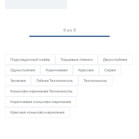
Ширина (мм)
9
из
9
250
317
335
500
1000
Подкладочный ковёр
Торцевые планки
Двухслойная
Однослойная
Коричневая
Красная
Серая
Страна производства
Зеленая
Гибкая Технониколь
Технониколь
Россия
9
Коньково-карнизная Технониколь
Коричневая коньково-карнизная
Красная коньково-карнизная