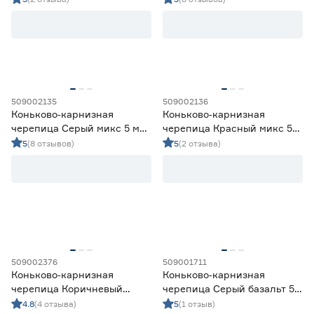
Средства монтажа
4
ТЕХНОНИКОЛЬ
ТЕХНОНИКОЛЬ
Черепица битумная
9
Черепица битумная коньково-карнизная
9
Цена
509002135
509002136
от
до
Коньково‑карнизная
Коньково‑карнизная
черепица Серый микс 5 м2
черепица Красный микс 5
SHINGLAS ТЕХНОНИКОЛЬ
м2 SHINGLAS
5
(8 отзывов)
5
(2 отзыва)
Марка
ТЕХНОНИКОЛЬ
Profimast
0
ТЕХНОНИКОЛЬ
9
Форма нарезки
Драконий зуб
0
509002376
509001711
Соната
0
Коньково‑карнизная
Коньково‑карнизная
черепица Коричневый
черепица Серый базальт 5
оптима 5 м2 SHINGLAS
м2 SHINGLAS
4.8
(4 отзыва)
5
(1 отзыв)
Вид черепицы