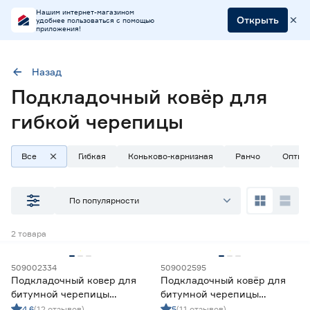
Нашим интернет-магазином
Открыть
удобнее пользоваться с помощью
приложения!
Назад
Подкладочный ковёр для
Тип
Подкладочный ковёр
гибкой черепицы
Все
Гибкая
Коньково-карнизная
Ранчо
Оптим
Наличие в магазинах
Ростовское шоссе, 28/7
По популярности
ул. Селезнева, 4
ул. им. Данилы Волкореза, 2
2
товара
Тип
509002334
509002595
Подкладочный ковер для
Подкладочный ковёр для
Планка торцевая
3
битумной черепицы
битумной черепицы
Подкладочный ковёр
2
ТЕХНОНИКОЛЬ ANDEREP
ТЕХНОНИКОЛЬ ANDEREP
4.6
(12 отзывов)
5
(11 отзывов)