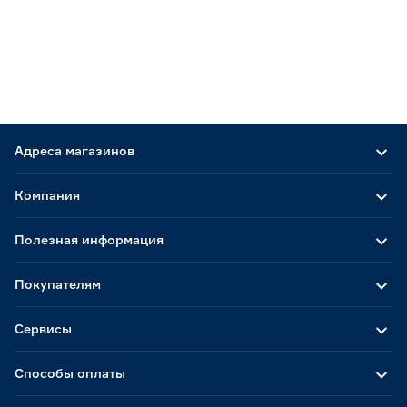
Двухслойная
0
Однослойная
0
Серия
Кантри
0
Оптима
0
Адреса магазинов
Финская
0
Компания
Цвет
Вишня RAL 3005
0
Полезная информация
Ещё 2
Графит RAL 7024
0
Коричневый
0
Покупателям
Длина (мм)
Коричневый RAL 8017
0
Красно-коричневый
0
Сервисы
1000
2000
5000
Способы оплаты
8000
15000