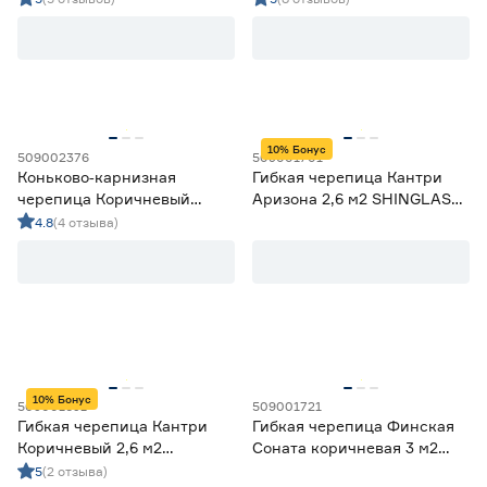
Планка торцевая
0
ТЕХНОНИКОЛЬ
Подкладочный ковёр
0
Средства монтажа
0
Черепица битумная
4
Черепица битумная коньково-карнизная
4
10% Бонус
509002376
509001701
Цена
Коньково‑карнизная
Гибкая черепица Кантри
черепица Коричневый
Аризона 2,6 м2 SHINGLAS
от
до
оптима 5 м2 SHINGLAS
ТЕХНОНИКОЛЬ
4.8
(4 отзыва)
ТЕХНОНИКОЛЬ
Марка
Profimast
0
ТЕХНОНИКОЛЬ
8
10% Бонус
509001691
509001721
Форма нарезки
Гибкая черепица Кантри
Гибкая черепица Финская
Драконий зуб
2
Коричневый 2,6 м2
Соната коричневая 3 м2
SHINGLAS ТЕХНОНИКОЛЬ
SHINGLAS ТЕХНОНИКОЛЬ
5
(2 отзыва)
Соната
2