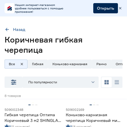
Нашим интернет-магазином
Открыть
удобнее пользоваться с помощью
приложения!
Назад
Коричневая гибкая
Тип
Черепица битумная
Черепица битумная коньково-карнизная
черепица
Цвет
Коричневый
Красно-коричневый
Все
Гибкая
Коньково-карнизная
Ранчо
Оптим
По популярности
Наличие в магазинах
Ростовское шоссе, 28/7
8
товаров
ул. Селезнева, 4
ул. им. Данилы Волкореза, 2
509002348
509002169
Гибкая черепица Оптима
Коньково‑карнизная
Коричневый 3 м2 SHINGLAS
черепица Коричневый микс
Тип
ТЕХНОНИКОЛЬ
5 м2 SHINGLAS
5
(5 отзывов)
5
(8 отзывов)