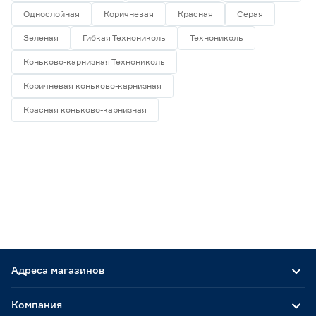
Однослойная
Коричневая
Красная
Серая
8000
15000
Зеленая
Гибкая Технониколь
Технониколь
Коньково-карнизная Технониколь
Ширина (мм)
Коричневая коньково-карнизная
250
317
335
Красная коньково-карнизная
500
1000
Страна производства
Россия
8
Адреса магазинов
Компания