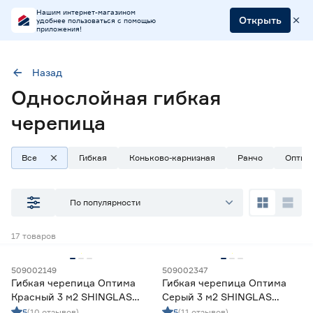
Нашим интернет-магазином
Открыть
удобнее пользоваться с помощью
приложения!
Назад
Однослойная гибкая
Вид черепицы
Однослойная
черепица
Все
Гибкая
Коньково-карнизная
Ранчо
Оптим
Наличие в магазинах
Ростовское шоссе, 28/7
По популярности
ул. Селезнева, 4
ул. им. Данилы Волкореза, 2
17
товаров
Тип
509002149
509002347
Гибкая черепица Оптима
Гибкая черепица Оптима
Планка торцевая
0
Красный 3 м2 SHINGLAS
Серый 3 м2 SHINGLAS
Подкладочный ковёр
0
ТЕХНОНИКОЛЬ
ТЕХНОНИКОЛЬ
5
(10 отзывов)
5
(11 отзывов)