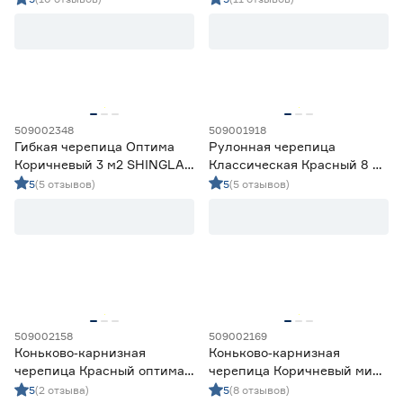
Средства монтажа
0
Черепица битумная
6
Черепица битумная коньково-карнизная
9
Цена
509002348
509001918
от
до
Гибкая черепица Оптима
Рулонная черепица
Коричневый 3 м2 SHINGLAS
Классическая Красный 8 м2
ТЕХНОНИКОЛЬ
ТЕХНОНИКОЛЬ
5
(5 отзывов)
5
(5 отзывов)
Марка
Profimast
0
ТЕХНОНИКОЛЬ
17
Форма нарезки
Драконий зуб
0
509002158
509002169
Соната
6
Коньково‑карнизная
Коньково‑карнизная
черепица Красный оптима
черепица Коричневый микс
5 м2 SHINGLAS
5 м2 SHINGLAS
5
(2 отзыва)
5
(8 отзывов)
Вид черепицы