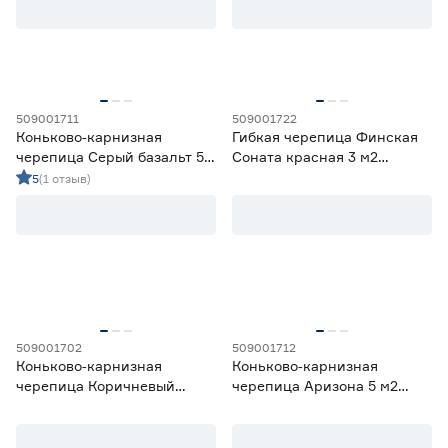
Ширина (мм)
250
317
335
509001711
509001722
Коньково‑карнизная
Гибкая черепица Финская
черепица Серый базальт 5
Соната красная 3 м2
500
1000
м2 SHINGLAS
SHINGLAS ТЕХНОНИКОЛЬ
5
(1 отзыв)
ТЕХНОНИКОЛЬ
Страна производства
Россия
17
509001702
509001712
Коньково‑карнизная
Коньково‑карнизная
черепица Коричневый
черепица Аризона 5 м2
базальт 5 м2 SHINGLAS
SHINGLAS ТЕХНОНИКОЛЬ
ТЕХНОНИКОЛЬ