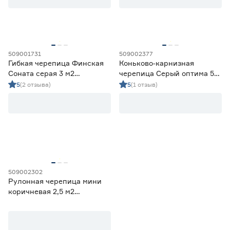
509001731
509002377
Гибкая черепица Финская
Коньково‑карнизная
Соната серая 3 м2
черепица Серый оптима 5
SHINGLAS ТЕХНОНИКОЛЬ
м2 SHINGLAS
5
(2 отзыва)
5
(1 отзыв)
ТЕХНОНИКОЛЬ
509002302
Рулонная черепица мини
коричневая 2,5 м2
ТЕХНОНИКОЛЬ