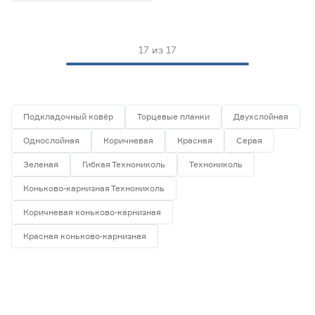
17
из
17
Подкладочный ковёр
Торцевые планки
Двухслойная
Однослойная
Коричневая
Красная
Серая
Зеленая
Гибкая Технониколь
Технониколь
Коньково-карнизная Технониколь
Коричневая коньково-карнизная
Красная коньково-карнизная