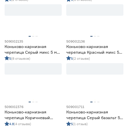
Планка торцевая
0
ТЕХНОНИКОЛЬ
ТЕХНОНИКОЛЬ
Подкладочный ковёр
2
Средства монтажа
2
Черепица битумная
9
Черепица битумная коньково-карнизная
9
509002135
509002136
Цена
Коньково‑карнизная
Коньково‑карнизная
черепица Серый микс 5 м2
черепица Красный микс 5
от
до
SHINGLAS ТЕХНОНИКОЛЬ
м2 SHINGLAS
5
(8 отзывов)
5
(2 отзыва)
ТЕХНОНИКОЛЬ
Марка
Profimast
0
ТЕХНОНИКОЛЬ
9
509002376
509001711
Форма нарезки
Коньково‑карнизная
Коньково‑карнизная
Драконий зуб
0
черепица Коричневый
черепица Серый базальт 5
оптима 5 м2 SHINGLAS
м2 SHINGLAS
4.8
(4 отзыва)
5
(1 отзыв)
Соната
0