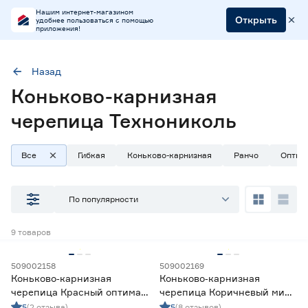
Нашим интернет-магазином
Открыть
удобнее пользоваться с помощью
приложения!
Назад
Коньково-карнизная
Тип
Черепица битумная коньково-карнизная
черепица Технониколь
Марка
ТЕХНОНИКОЛЬ
Все
Гибкая
Коньково-карнизная
Ранчо
Оптим
По популярности
Наличие в магазинах
Ростовское шоссе, 28/7
9
товаров
ул. Селезнева, 4
ул. им. Данилы Волкореза, 2
509002158
509002169
Коньково‑карнизная
Коньково‑карнизная
черепица Красный оптима
черепица Коричневый микс
Тип
5 м2 SHINGLAS
5 м2 SHINGLAS
5
(2 отзыва)
5
(8 отзывов)