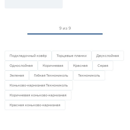
8000
15000
9
из
9
Ширина (мм)
250
317
335
Подкладочный ковёр
Торцевые планки
Двухслойная
500
1000
Однослойная
Коричневая
Красная
Серая
Зеленая
Гибкая Технониколь
Технониколь
Страна производства
Коньково-карнизная Технониколь
Россия
9
Коричневая коньково-карнизная
Красная коньково-карнизная