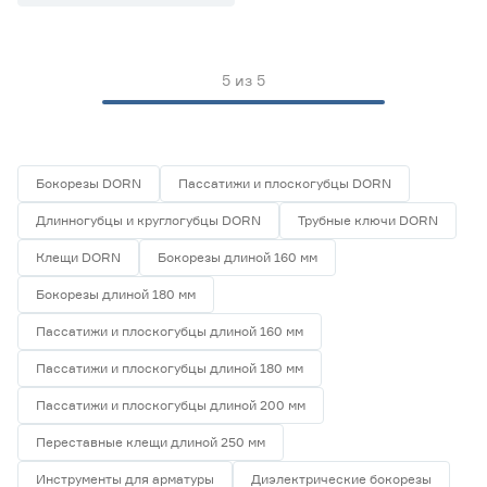
Материал
Инструментальная сталь
0
Ещё 4
Металл
0
5
из
5
Нержавеющая сталь
0
Марка
Пластик
0
Полиамид
0
Afacan
0
Бокорезы DORN
Пассатижи и плоскогубцы DORN
Ещё 10
DORN
4
DORN PRO
2
Длинногубцы и круглогубцы DORN
Трубные ключи DORN
Страна производства
FIT
1
Клещи DORN
Бокорезы длиной 160 мм
FORESTER
0
Германия
0
Бокорезы длиной 180 мм
Индия
0
Китай
0
Пассатижи и плоскогубцы длиной 160 мм
Россия
0
Пассатижи и плоскогубцы длиной 180 мм
Тайвань
5
Пассатижи и плоскогубцы длиной 200 мм
Переставные клещи длиной 250 мм
Инструменты для арматуры
Диэлектрические бокорезы