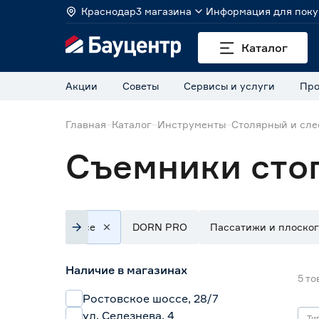
Краснодар
3 магазина
Информация для поку
Каталог
Акции
Советы
Сервисы и услуги
Про
Главная
Каталог
Инструменты
Столярный и сле
Съемники сто
Все
DORN PRO
Пассатижи и плоско
Наличие в магазинах
5
то
Ростовское шоссе, 28/7
ул. Селезнева, 4
Ти