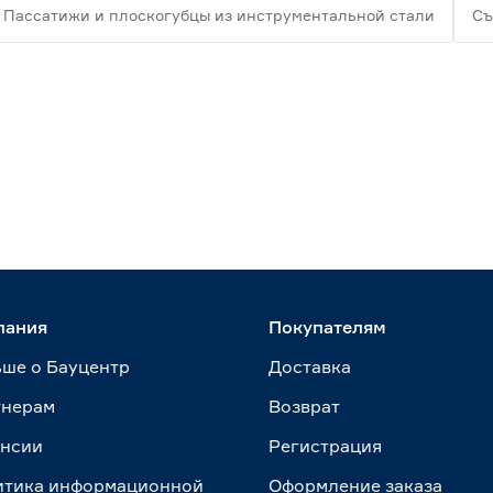
Пассатижи и плоскогубцы из инструментальной стали
Съ
пания
Покупателям
ше о Бауцентр
Доставка
тнерам
Возврат
ансии
Регистрация
итика информационной
Оформление заказа