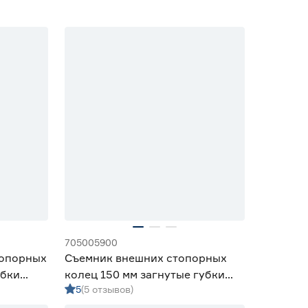
705005900
топорных
Съемник внешних стопорных
убки
колец 150 мм загнутые губки
5
(5 отзывов)
Sparta