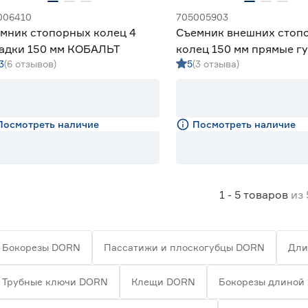
006410
705005903
мник стопорных колец 4
Съемник внешних стоп
адки 150 мм КОБАЛЬТ
колец 150 мм прямые г
3
(6 отзывов)
5
(3 отзыва)
Sparta
Посмотреть наличие
Посмотреть наличие
1 - 5
товаров
из
Бокорезы DORN
Пассатижи и плоскогубцы DORN
Дли
Трубные ключи DORN
Клещи DORN
Бокорезы длиной 