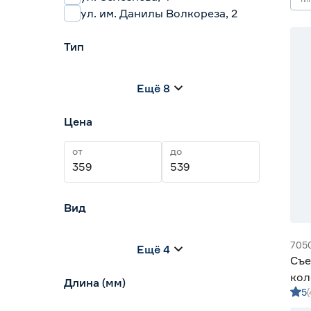
ул. им. Данилы Волкореза, 2
Тип
Арматурогибы
2
Ещё 8
Бокорезы
23
Детекторы (аксессуары)
1
Цена
Длинногубцы
12
Клещи
31
от
до
Вид
Для гвоздей
0
705
Ещё 4
Для гибки металла
0
Съе
Для труб
0
кол
Длина (мм)
Защитные накладки
0
5
Spa
Клещи-гаечный ключ
0