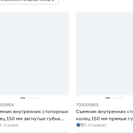
005904
705005905
мник внутренних стопорных
Съемник внутренних с
ец 150 мм загнутые губки
колец 150 мм прямые г
(4 отзыва)
5
(5 отзывов)
rta
Sparta