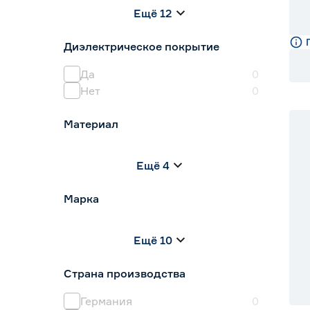
100
120
150
Ещё 12
152
160
170
Диэлектрическое покрытие
Да
0
Нет
0
Материал
Инструментальная сталь
1
Ещё 4
Металл
0
Нержавеющая сталь
0
Марка
Пластик
0
Полиамид
0
Afacan
0
Ещё 10
DORN
0
DORN PRO
0
Страна производства
FIT
0
FORESTER
0
Германия
0