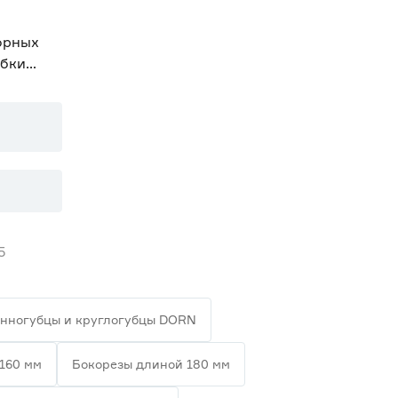
орных
убки
5
нногубцы и круглогубцы DORN
160 мм
Бокорезы длиной 180 мм