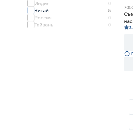
Индия
0
705
Китай
5
Съе
Россия
0
нас
Тайвань
0
3.