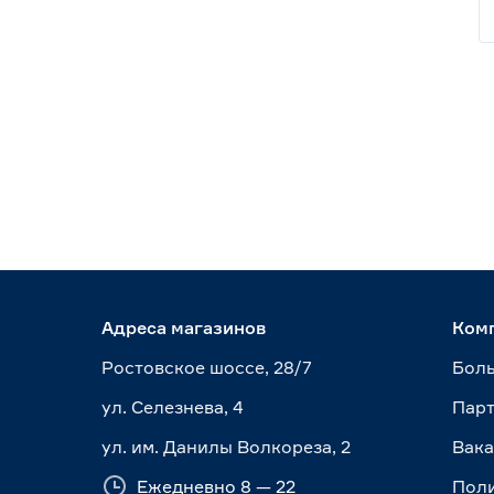
Адреса магазинов
Ком
Ростовское шоссе, 28/7
Боль
ул. Селезнева, 4
Пар
ул. им. Данилы Волкореза, 2
Вак
Ежедневно 8 — 22
Пол