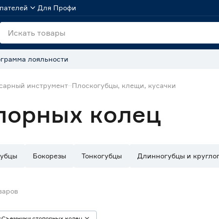
пателей
Для Профи
грамма лояльности
сарный инструмент
Плоскогубцы, клещи, кусачки
порных колец
губцы
Бокорезы
Тонкогубцы
Длинногубцы и кругло
варов
п
Съемники стопорных колец