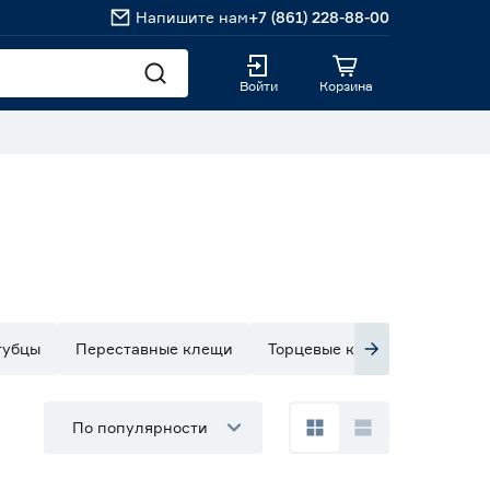
Напишите нам
+7 (861) 228-88-00
Войти
Корзина
губцы
Переставные клещи
Торцевые клещи
Трубны
По популярности