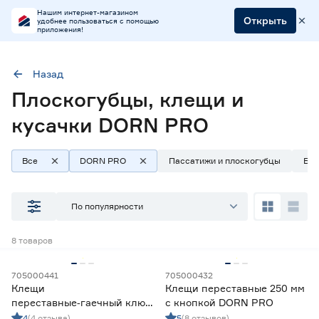
Нашим интернет-магазином
Открыть
удобнее пользоваться с помощью
приложения!
Назад
Плоскогубцы, клещи и
Марка
DORN PRO
кусачки DORN PRO
Все
DORN PRO
Пассатижи и плоскогубцы
Бок
Наличие в магазинах
Ростовское шоссе, 28/7
По популярности
ул. Селезнева, 4
ул. им. Данилы Волкореза, 2
8
товаров
Тип
705000441
705000432
Клещи
Клещи переставные 250 мм
Арматурогибы
0
переставные‑гаечный ключ
с кнопкой DORN PRO
Ещё 8
Бокорезы
2
250 мм с пластиковыми
4
(4 отзыва)
5
(8 отзывов)