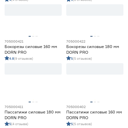
Детекторы (аксессуары)
0
накладками DORN PRO
Цена
Длинногубцы
0
Клещи
2
от
до
Вид
705000421
705000422
Бокорезы силовые 160 мм
Бокорезы силовые 180 мм
Для гвоздей
0
DORN PRO
DORN PRO
Ещё 4
Для гибки металла
0
4.8
(9 отзывов)
5
(5 отзывов)
Для труб
0
Длина (мм)
Защитные накладки
0
Клещи-гаечный ключ
1
100
120
150
Ещё 12
152
160
170
Диэлектрическое покрытие
705000411
705000402
Да
0
Пассатижи силовые 180 мм
Пассатижи силовые 160 мм
Нет
6
DORN PRO
DORN PRO
5
(4 отзыва)
5
(5 отзывов)