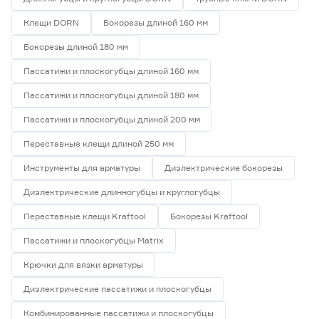
Материал
Клещи DORN
Бокорезы длиной 160 мм
Инструментальная сталь
0
Бокорезы длиной 180 мм
Ещё 4
Металл
1
Нержавеющая сталь
0
Пассатижи и плоскогубцы длиной 160 мм
Марка
Пластик
0
Пассатижи и плоскогубцы длиной 180 мм
Полиамид
0
Afacan
0
Пассатижи и плоскогубцы длиной 200 мм
Ещё 10
DORN
0
DORN PRO
0
Переставные клещи длиной 250 мм
Страна производства
FIT
0
Инструменты для арматуры
Диэлектрические бокорезы
FORESTER
0
Германия
0
Диэлектрические длинногубцы и круглогубцы
Индия
0
Китай
4
Переставные клещи Kraftool
Бокорезы Kraftool
Россия
0
Пассатижи и плоскогубцы Matrix
Тайвань
0
Крючки для вязки арматуры
Диэлектрические пассатижи и плоскогубцы
Комбинированные пассатижи и плоскогубцы