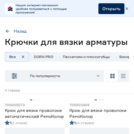
Нашим интернет-магазином
Открыть
удобнее пользоваться с помощью
приложения!
Назад
Крючки для вязки арматуры
Тип
Слесарные крюки
Все
DORN PRO
Пассатижи и плоскогубцы
Бокоре
Наличие в магазинах
По популярности
Ростовское шоссе, 28/7
4
товара
ул. Селезнева, 4
ул. им. Данилы Волкореза, 2
705005073
705003409
Крюк для вязки проволоки
Крюк для вязки проволоки
Тип
автоматический РемоКолор
РемоКолор
5
(1 отзыв)
5
(4 отзыва)
Арматурогибы
2
Ещё 8
Бокорезы
22