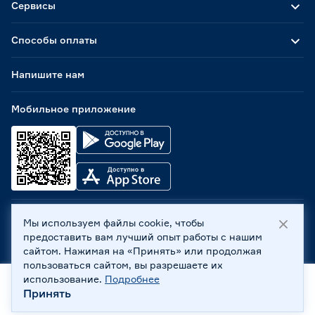
Сервисы
Способы оплаты
Напишите нам
Мобильное приложение
Мы используем файлы cookie, чтобы
ООО «Бауцентр Рус» 2004 -
2026
, 236029, г. Калининград,
предоставить вам лучший опыт работы с нашим
ул. А.Невского, 205. ИНН 7702596813, КПП 390601001 ©
сайтом. Нажимая на «Принять» или продолжая
Все права защищены
пользоваться сайтом, вы разрешаете их
Политика обработки персональных данных
использование.
Подробнее
Правовая информация
Принять
Главная
Каталог
Корзина
Профиль
Охрана труда