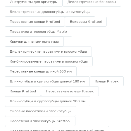
Инструменты для арматуры
Диэлектрические бокорезы
Материал
Диэлектрические длинногубцы и круглогубцы
Инструментальная сталь
0
Ещё 4
Металл
0
Переставные клещи Kraftool
Бокорезы Kraftool
Нержавеющая сталь
2
Пассатижи и плоскогубцы Matrix
Марка
Пластик
0
Крючки для вязки арматуры
Полиамид
0
Afacan
0
Ещё 10
DORN
0
Диэлектрические пассатижи и плоскогубцы
DORN PRO
0
Комбинированные пассатижи и плоскогубцы
Страна производства
FIT
0
Переставные клещи длиной 300 мм
FORESTER
1
Германия
0
Длинногубцы и круглогубцы длиной 160 мм
Клещи Knipex
Индия
0
Китай
2
Клещи Kraftool
Переставные клещи Knipex
Россия
0
Длинногубцы и круглогубцы длиной 200 мм
Тайвань
0
Силовые пассатижи и плоскогубцы
Пассатижи и плоскогубцы Kraftool
Пассатижи и плоскогубцы из инструментальной стали