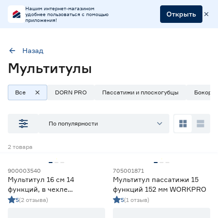
Нашим интернет-магазином
Открыть
удобнее пользоваться с помощью
приложения!
Назад
Мультитулы
Тип
Мультитулы
Все
DORN PRO
Пассатижи и плоскогубцы
Бокоре
Наличие в магазинах
По популярности
Ростовское шоссе, 28/7
2
товара
ул. Селезнева, 4
ул. им. Данилы Волкореза, 2
900003540
705001871
Мультитул 16 см 14
Мультитул пассатижи 15
Тип
функций, в чехле
функций 152 мм WORKPRO
FORESTER Mobile
5
(2 отзыва)
5
(1 отзыв)
Арматурогибы
2
Ещё 8
Бокорезы
22