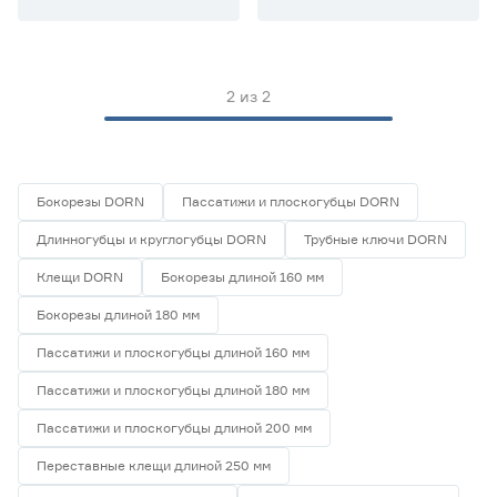
Детекторы (аксессуары)
1
Цена
Длинногубцы
12
Клещи
31
от
до
2
из
2
Вид
Для гвоздей
0
Бокорезы DORN
Пассатижи и плоскогубцы DORN
Ещё 4
Для гибки металла
0
Длинногубцы и круглогубцы DORN
Трубные ключи DORN
Для труб
0
Длина (мм)
Клещи DORN
Бокорезы длиной 160 мм
Защитные накладки
0
Клещи-гаечный ключ
0
Бокорезы длиной 180 мм
100
120
150
Ещё 12
Пассатижи и плоскогубцы длиной 160 мм
152
160
170
Диэлектрическое покрытие
Пассатижи и плоскогубцы длиной 180 мм
Пассатижи и плоскогубцы длиной 200 мм
Да
0
Нет
0
Переставные клещи длиной 250 мм