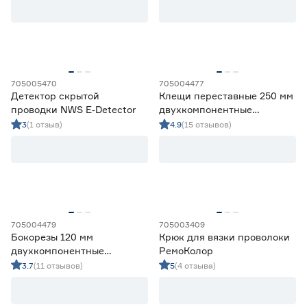
705005470
705004477
Детектор скрытой
Клещи переставные 250 мм
проводки NWS E‑Detector
двухкомпонентные
рукоятки DORN
3
(1 отзыв)
4.9
(15 отзывов)
705004479
705003409
Бокорезы 120 мм
Крюк для вязки проволоки
двухкомпонентные
РемоКолор
рукоятки DORN
3.7
(11 отзывов)
5
(4 отзыва)