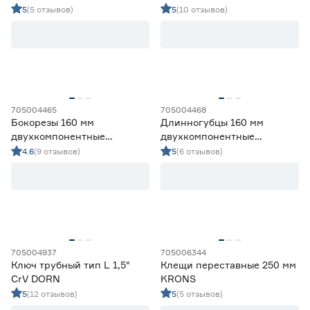
рукоятки DORN
5
(5 отзывов)
5
(10 отзывов)
705004465
705004468
Бокорезы 160 мм
Длинногубцы 160 мм
двухкомпонентные
двухкомпонентные
рукоятки DORN
рукоятки DORN
4.6
(9 отзывов)
5
(6 отзывов)
705004937
705006344
Ключ трубный тип L 1,5"
Клещи переставные 250 мм
CrV DORN
KRONS
5
(12 отзывов)
5
(5 отзывов)