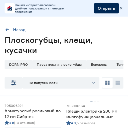
Нашим интернет-магазином
Открыть
удобнее пользоваться с помощью
приложения!
Назад
Наличие в магазинах
Плоскогубцы, клещи,
Ростовское шоссе, 28/7
кусачки
ул. Селезнева, 4
ул. им. Данилы Волкореза, 2
DORN PRO
Пассатижи и плоскогубцы
Бокорезы
Тонко
Тип
По популярности
Арматурогибы
2
Ещё 8
Бокорезы
22
Детекторы (аксессуары)
1
Цена
Длинногубцы
12
705006294
705006134
Арматурогиб роликовый до
Клещи электрика 200 мм
Клещи
31
от
до
12 мм Сибртех
многофункциональные
KRAFTOOL KM‑20
4.8
(10 отзывов)
4.8
(5 отзывов)