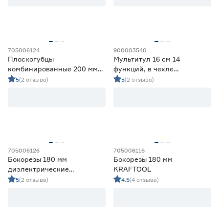
705006124
900003540
Плоскогубцы
Мультитул 16 см 14
комбинированные 200 мм
функций, в чехле
KRAFTOOL
FORESTER Mobile
5
(2 отзыва)
5
(2 отзыва)
705006126
705006116
Бокорезы 180 мм
Бокорезы 180 мм
диэлектрические
KRAFTOOL
KRAFTOOL ELECTRO‑KRAFT
5
(2 отзыва)
4.5
(4 отзыва)