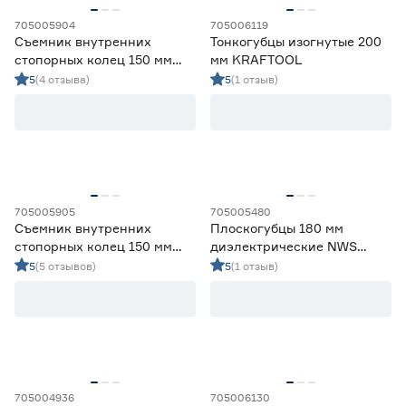
705005904
705006119
Съемник внутренних
Тонкогубцы изогнутые 200
стопорных колец 150 мм
мм KRAFTOOL
загнутые губки Sparta
5
(4 отзыва)
5
(1 отзыв)
705005905
705005480
Съемник внутренних
Плоскогубцы 180 мм
стопорных колец 150 мм
диэлектрические NWS
прямые губки Sparta
CombiMax
5
(5 отзывов)
5
(1 отзыв)
705004936
705006130