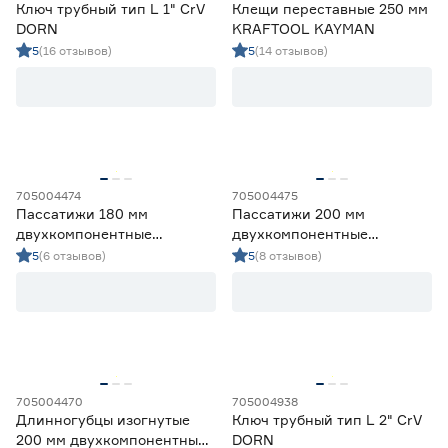
Ключ трубный тип L 1" CrV
Клещи переставные 250 мм
DORN
KRAFTOOL KAYMAN
5
(16 отзывов)
5
(14 отзывов)
705004474
705004475
Пассатижи 180 мм
Пассатижи 200 мм
двухкомпонентные
двухкомпонентные
рукоятки DORN
рукоятки DORN
5
(6 отзывов)
5
(8 отзывов)
705004470
705004938
Длинногубцы изогнутые
Ключ трубный тип L 2" CrV
200 мм двухкомпонентные
DORN