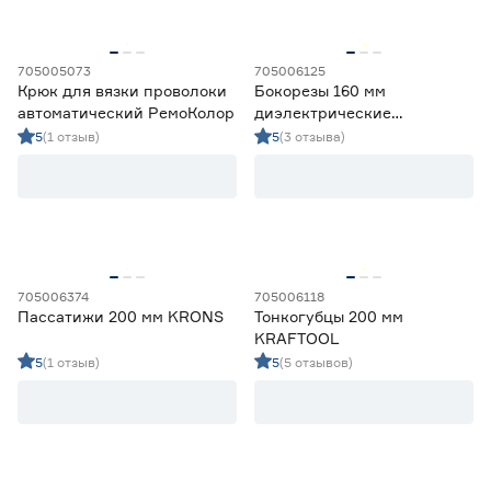
705005073
705006125
Крюк для вязки проволоки
Бокорезы 160 мм
автоматический РемоКолор
диэлектрические
KRAFTOOL ELECTRO‑KRAFT
5
(1 отзыв)
5
(3 отзыва)
705006374
705006118
Пассатижи 200 мм KRONS
Тонкогубцы 200 мм
KRAFTOOL
5
(1 отзыв)
5
(5 отзывов)