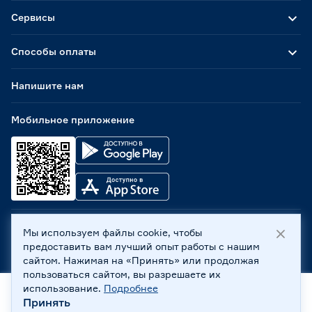
Сервисы
Способы оплаты
Напишите нам
Мобильное приложение
Мы используем файлы cookie, чтобы
ООО «Бауцентр Рус» 2004 -
2026
, 236029, г. Калининград,
предоставить вам лучший опыт работы с нашим
ул. А.Невского, 205. ИНН 7702596813, КПП 390601001 ©
сайтом. Нажимая на «Принять» или продолжая
Все права защищены
пользоваться сайтом, вы разрешаете их
Политика обработки персональных данных
использование.
Подробнее
Правовая информация
Принять
Охрана труда
Главная
Каталог
Корзина
Профиль