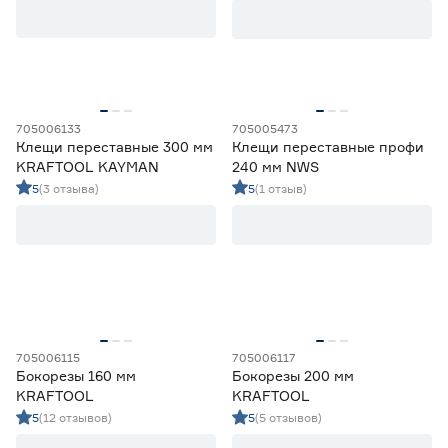
Вид
Для гвоздей
1
Ещё 4
Для гибки металла
2
Для труб
1
Длина (мм)
705006133
705005473
Защитные накладки
4
Клещи переставные 300 мм
Клещи переставные профи
Клещи-гаечный ключ
3
KRAFTOOL KAYMAN
240 мм NWS
100
120
150
Ещё 12
5
(3 отзыва)
5
(1 отзыв)
152
160
170
Диэлектрическое покрытие
Да
22
Нет
57
Материал
705006115
705006117
Инструментальная сталь
12
Бокорезы 160 мм
Бокорезы 200 мм
KRAFTOOL
KRAFTOOL
Ещё 4
Металл
1
5
(12 отзывов)
5
(5 отзывов)
Нержавеющая сталь
2
Марка
Пластик
1