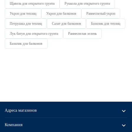
Щавель для открытого грунта
Руккола для открытого грунта
Укроп для теплиц
Укроп для балконов
Раннеспелый укроп
Петрушка для теплиц
Салат для балконов
Базилик для теплиц
Лук батун для открытого грунта
Раннеспелая зелень
Базилик для балконов
Адреса магазинов
Компания