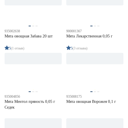
Семена пряных трав
8
Травы для животных
0
Цена
935002638
900001367
Мята овощная Забава 20 шт
Мята Лекарственная 0,05 г
от
до
5
(1 отзыв)
5
(3 отзыва)
Культура
Амарант
1
Ещё 40
Анис
1
Базилик
31
Место высадки
Горчица
6
Двурядник
2
Закрытый грунт
0
935004856
935008175
Мята Ментол пряность 0,05 г
Мята овощная Ворожея 0,1 г
Открытый грунт
8
Седек
Открытый/закрытый грунт
0
Срок созревания