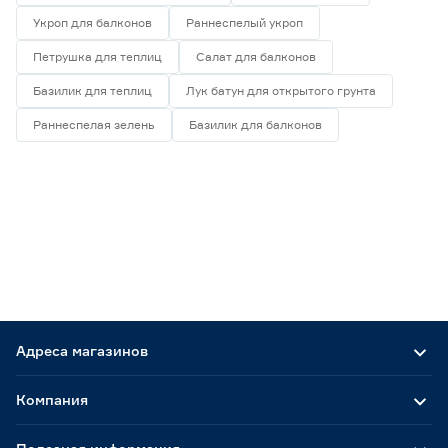
Укроп для балконов
Раннеспелый укроп
Петрушка для теплиц
Салат для балконов
Базилик для теплиц
Лук батун для открытого грунта
Раннеспелая зелень
Базилик для балконов
Адреса магазинов
Компания