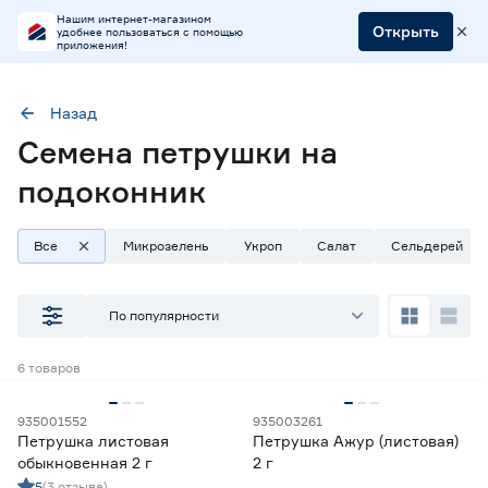
Нашим интернет-магазином
Открыть
удобнее пользоваться с помощью
приложения!
Назад
Семена петрушки на
Культура
Петрушка
Место высадки
Открытый/закрытый грунт
подоконник
Все
Микрозелень
Укроп
Салат
Сельдерей
Наличие в магазинах
Ростовское шоссе, 28/7
По популярности
ул. Селезнева, 4
ул. им. Данилы Волкореза, 2
6
товаров
Тип
935001552
935003261
Петрушка листовая
Петрушка Ажур (листовая)
Микрозелень
0
обыкновенная 2 г
2 г
Семена зелени
6
5
(3 отзыва)