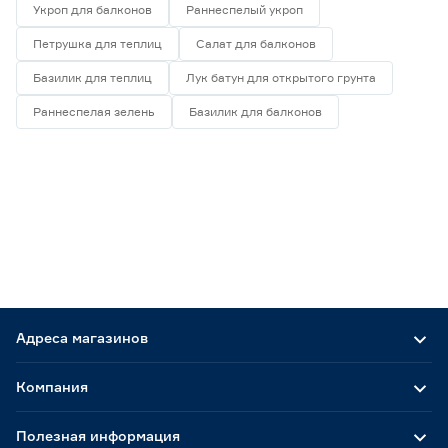
Укроп для балконов
Раннеспелый укроп
Петрушка для теплиц
Салат для балконов
Базилик для теплиц
Лук батун для открытого грунта
Раннеспелая зелень
Базилик для балконов
Адреса магазинов
Компания
Полезная информация