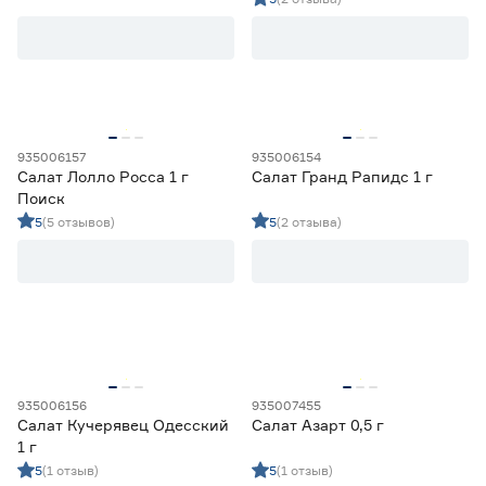
Семена пряных трав
0
Травы для животных
0
Цена
от
до
935006157
935006154
Салат Лолло Росса 1 г
Салат Гранд Рапидс 1 г
Поиск
Культура
5
(5 отзывов)
5
(2 отзыва)
Амарант
1
Ещё 40
Анис
1
Базилик
31
Место высадки
Горчица
6
Двурядник
2
Закрытый грунт
0
Открытый грунт
2
935006156
935007455
Открытый/закрытый грунт
8
Салат Кучерявец Одесский
Салат Азарт 0,5 г
1 г
Срок созревания
5
(1 отзыв)
5
(1 отзыв)