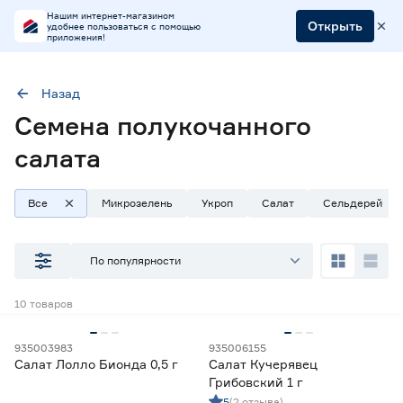
Нашим интернет-магазином
Открыть
удобнее пользоваться с помощью
приложения!
Назад
Семена полукочанного
Культура
Салат полукочанный
салата
Все
Микрозелень
Укроп
Салат
Сельдерей
Наличие в магазинах
Ростовское шоссе, 28/7
По популярности
ул. Селезнева, 4
ул. им. Данилы Волкореза, 2
10
товаров
Тип
935003983
935006155
Салат Лолло Бионда 0,5 г
Салат Кучерявец
Микрозелень
0
Грибовский 1 г
Семена зелени
10
5
(2 отзыва)