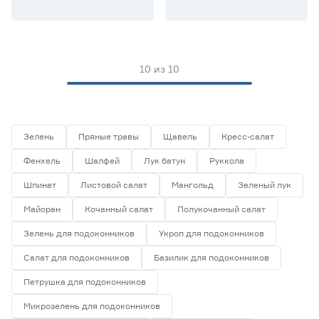
10
из
10
Зелень
Пряные травы
Щавель
Кресс-салат
Фенхель
Шалфей
Лук батун
Руккола
Шпинат
Листовой салат
Мангольд
Зеленый лук
Майоран
Кочанный салат
Полукочанный салат
Зелень для подоконников
Укроп для подоконников
Салат для подоконников
Базилик для подоконников
Петрушка для подоконников
Микрозелень для подоконников