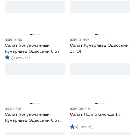
Позднеспелый
0
Раннеспелый
1
Скороспелый
0
Среднепоздний
3
Среднеранний
0
935001561
935001447
Салат полукочанный
Салат Кучерявец Одесский
Марка
Кучерявец Одесский 0,5 г
1 г ОГ
5
(2 отзыва)
Agroni
1
Ещё 8
Darit
0
Агроуспех
1
Страна производства
Гавриш
0
Евросемена
0
Китай
0
Россия
10
934203971
935008208
Форма плода
Салат полукочанный
Салат Лолло Бионда 1 г
Кучерявец Одесский 0,5 г
Шиловидная
0
(Агроуспех)
5
(1 отзыв)