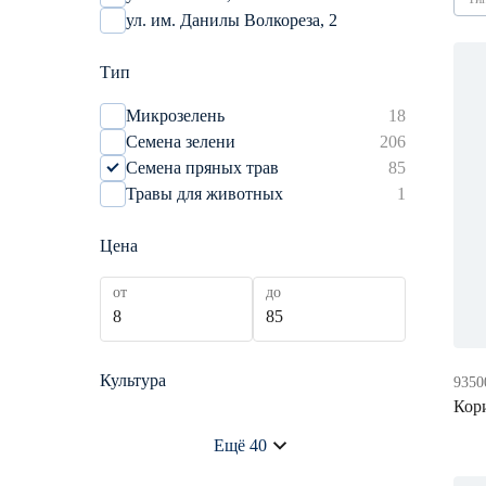
ул. им. Данилы Волкореза, 2
Тип
Микрозелень
18
Семена зелени
206
Семена пряных трав
85
Травы для животных
1
Цена
от
до
Культура
9350
Кор
Амарант
0
Ещё 40
Анис
1
Базилик
12