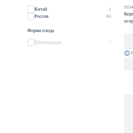
Евросемена
0
9350
Китай
1
Кер
Россия
84
ого
Форма плода
Шиловидная
0