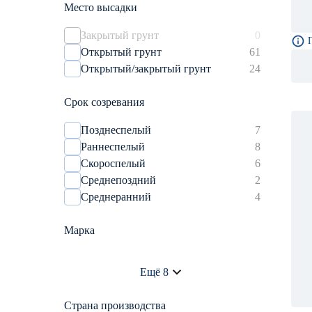
Место высадки
Горчица
2
Двурядник
1
Закрытый грунт
0
Открытый грунт
61
Открытый/закрытый грунт
24
Срок созревания
Позднеспелый
7
Раннеспелый
8
Скороспелый
6
Среднепоздний
2
Среднеранний
4
Марка
Agroni
8
Ещё 8
Darit
2
Агроуспех
21
Страна производства
Гавриш
11