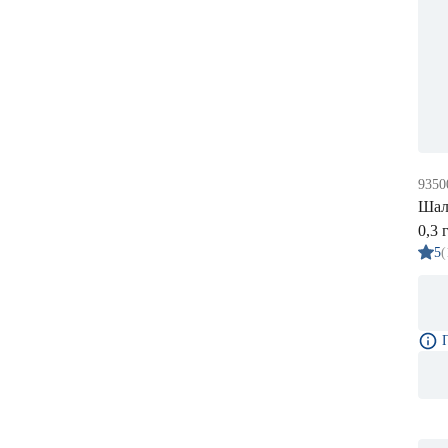
9350
Шал
0,3 
5
(