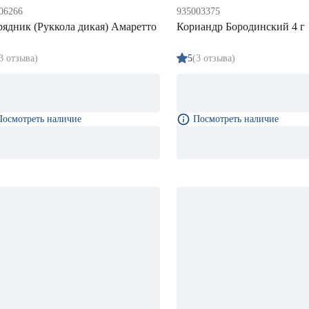
06266
935003375
рядник (Руккола дикая) Амаретто
Кориандр Бородинский 4 г
3 отзыва)
5
(3 отзыва)
Посмотреть наличие
Посмотреть наличие