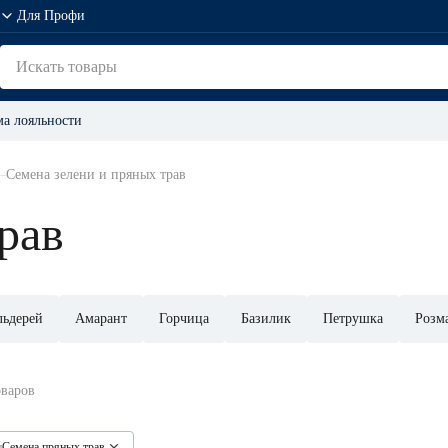
Для Профи
а лояльности
Семена зелени и пряных трав
рав
льдерей
Амарант
Горчица
Базилик
Петрушка
Розм
оваров
п
Семена пряных трав