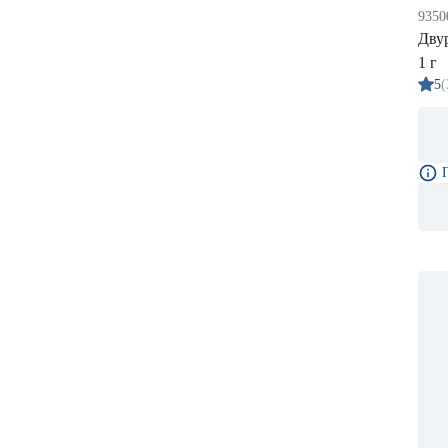
9350
Дву
1 г
5
(