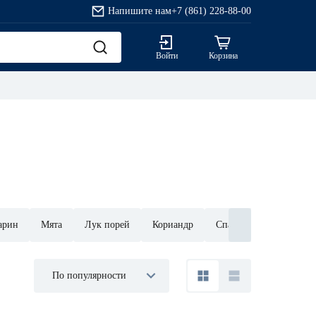
Напишите нам
+7 (861) 228-88-00
Войти
Корзина
арин
Мята
Лук порей
Кориандр
Спаржа
По популярности