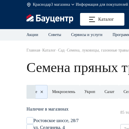
Краснодар
3 магазина
Информация для покупателей
Каталог
Акции
Советы
Сервисы и услуги
Программ
Главная
Каталог
Сад
Семена, луковицы, газонные травы
Семена пряных т
Все
Микрозелень
Укроп
Салат
Се
Наличие в магазинах
85
т
Ростовское шоссе, 28/7
ул. Селезнева, 4
Ти