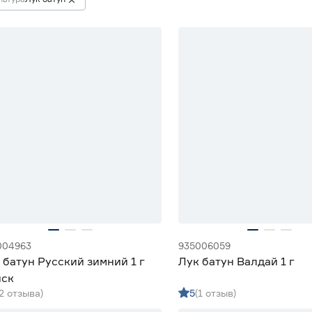
004963
935006059
 батун Русский зимний 1 г
Лук батун Валдай 1 г
ск
(2 отзыва)
5
(1 отзыв)