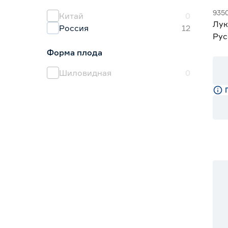
Евросемена
1
935
Китай
0
Лук
Россия
12
Рус
Форма плода
Шиловидная
0