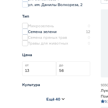
ул. им. Данилы Волкореза, 2
Тип
Микрозелень
0
Семена зелени
12
Семена пряных трав
0
Травы для животных
0
Цена
от
до
Культура
935
Лук
Амарант
1
Пои
Ещё 40
Анис
1
5
Базилик
31