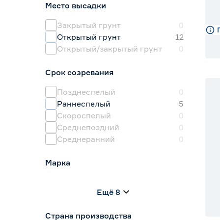
Место высадки
Горчица
6
Двурядник
2
Закрытый грунт
0
Открытый грунт
12
Открытый/закрытый грунт
0
Срок созревания
Позднеспелый
0
Раннеспелый
5
Скороспелый
0
Среднепоздний
0
Среднеранний
0
Марка
Agroni
0
Ещё 8
Darit
0
Агроуспех
3
Страна производства
Гавриш
1