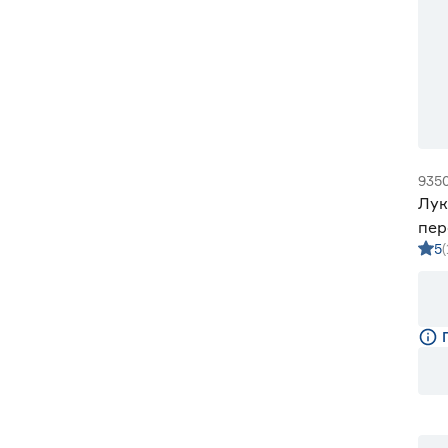
935
Лук
пер
5