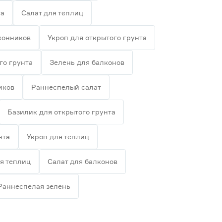
та
Салат для теплиц
конников
Укроп для открытого грунта
го грунта
Зелень для балконов
иков
Раннеспелый салат
Базилик для открытого грунта
нта
Укроп для теплиц
я теплиц
Салат для балконов
Раннеспелая зелень