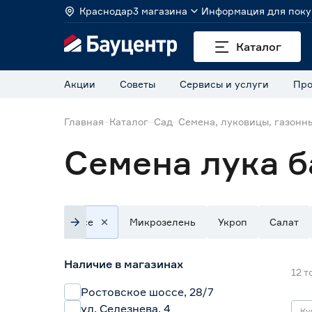
Краснодар
3 магазина
Информация для поку
Каталог
Акции
Советы
Сервисы и услуги
Про
Главная
Каталог
Сад
Семена, луковицы, газонн
Семена лука б
Все
Микрозелень
Укроп
Салат
Наличие в магазинах
12
т
Ростовское шоссе, 28/7
ул. Селезнева, 4
Ку