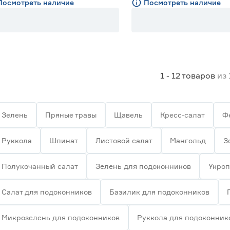
Посмотреть наличие
Посмотреть наличие
1 - 12
товаров
из
Зелень
Пряные травы
Щавель
Кресс-салат
Ф
Руккола
Шпинат
Листовой салат
Мангольд
З
Полукочанный салат
Зелень для подоконников
Укроп
Салат для подоконников
Базилик для подоконников
Микрозелень для подоконников
Руккола для подоконник