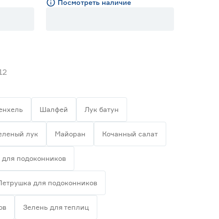
Посмотреть наличие
12
енхель
Шалфей
Лук батун
еленый лук
Майоран
Кочанный салат
 для подоконников
Петрушка для подоконников
ов
Зелень для теплиц