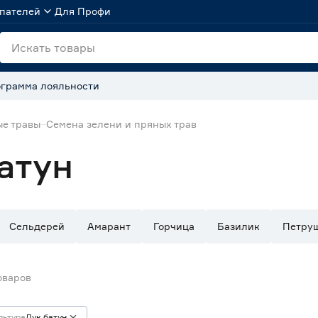
пателей
Для Профи
грамма лояльности
ые травы
Семена зелени и пряных трав
атун
Сельдерей
Амарант
Горчица
Базилик
Петру
оваров
льтура
Лук батун