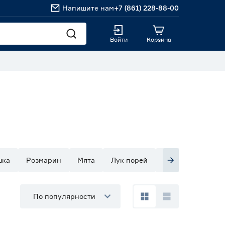
Напишите нам
+7 (861) 228-88-00
Войти
Корзина
шка
Розмарин
Мята
Лук порей
Кориандр
Сп
По популярности