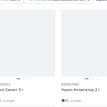
002011
935007460
оп Салют 3 г
Укроп Аллигатор 2 г
(2 отзыва)
5
(1 отзыв)