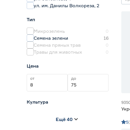
ул. им. Данилы Волкореза, 2
Тип
Микрозелень
0
Семена зелени
16
Семена пряных трав
0
Травы для животных
0
Цена
от
до
Культура
935
Укр
Амарант
0
Ещё 40
Анис
0
5
Базилик
10