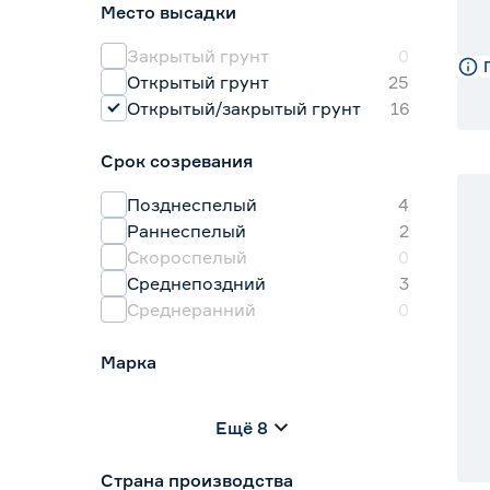
Место высадки
Горчица
2
Двурядник
1
Закрытый грунт
0
Открытый грунт
25
Открытый/закрытый грунт
16
Срок созревания
Позднеспелый
4
Раннеспелый
2
Скороспелый
0
Среднепоздний
3
Среднеранний
0
Марка
Agroni
0
Ещё 8
Darit
0
Агроуспех
5
Страна производства
Гавриш
0