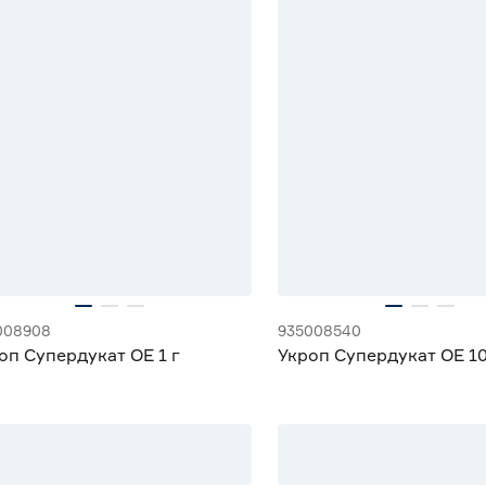
008908
935008540
оп Супердукат ОЕ 1 г
Укроп Супердукат ОЕ 10