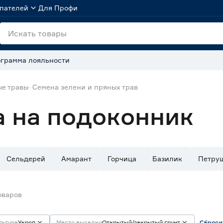
пателей
Для Профи
грамма лояльности
ые травы
Семена зелени и пряных трав
а на подоконник
Сельдерей
Амарант
Горчица
Базилик
Петру
оваров
льтура
Укроп
Место высадки
Открытый/закрытый грунт
Сброси