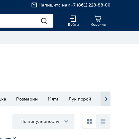
Напишите нам
+7 (861) 228-88-00
Войти
Корзина
шка
Розмарин
Мята
Лук порей
Кориандр
Сп
По популярности
ть все