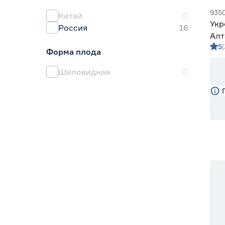
Евросемена
1
935
Китай
0
Укр
Россия
16
Алт
5
Форма плода
Шиловидная
0