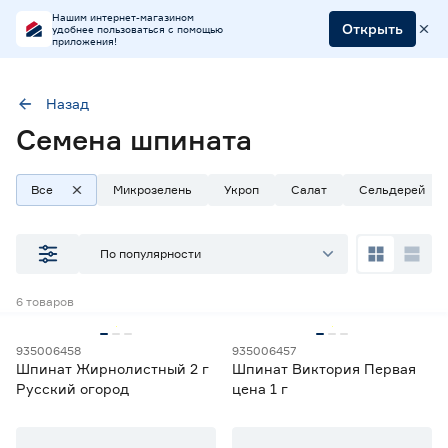
Нашим интернет-магазином
Открыть
удобнее пользоваться с помощью
приложения!
Назад
Семена шпината
Культура
Шпинат
Все
Микрозелень
Укроп
Салат
Сельдерей
Наличие в магазинах
По популярности
Ростовское шоссе, 28/7
6
товаров
ул. Селезнева, 4
ул. им. Данилы Волкореза, 2
935006458
935006457
Шпинат Жирнолистный 2 г
Шпинат Виктория Первая
Тип
Русский огород
цена 1 г
Микрозелень
0
Семена зелени
5