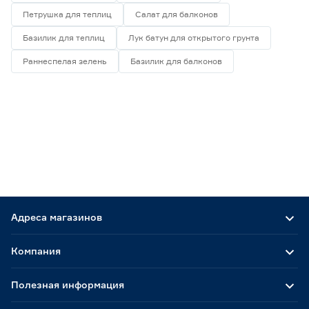
Петрушка для теплиц
Салат для балконов
Базилик для теплиц
Лук батун для открытого грунта
Раннеспелая зелень
Базилик для балконов
Адреса магазинов
Компания
Полезная информация