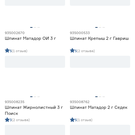
Семена пряных трав
1
Травы для животных
0
Цена
935002670
935000533
Шпинат Матадор ОИ 3 г
Шпинат Крепыш 2 г Гавриш
от
до
5
(1 отзыв)
5
(2 отзыва)
Культура
Амарант
1
Ещё 40
Анис
1
Базилик
31
Место высадки
Горчица
6
Двурядник
2
Закрытый грунт
0
935008235
935008762
Шпинат Жирнолистный 3 г
Шпинат Матадор 2 г Седек
Открытый грунт
4
Поиск
Открытый/закрытый грунт
2
3
(2 отзыва)
5
(1 отзыв)
Срок созревания