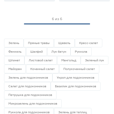
Позднеспелый
0
Раннеспелый
3
Скороспелый
0
6
из
6
Среднепоздний
0
Среднеранний
1
Марка
Зелень
Пряные травы
Щавель
Кресс-салат
Agroni
0
Фенхель
Шалфей
Лук батун
Руккола
Ещё 8
Darit
0
Шпинат
Листовой салат
Мангольд
Зеленый лук
Агроуспех
0
Страна производства
Майоран
Кочанный салат
Полукочанный салат
Гавриш
1
Евросемена
0
Китай
0
Зелень для подоконников
Укроп для подоконников
Россия
6
Салат для подоконников
Базилик для подоконников
Петрушка для подоконников
Форма плода
Микрозелень для подоконников
Шиловидная
0
Руккола для подоконников
Зелень для теплиц