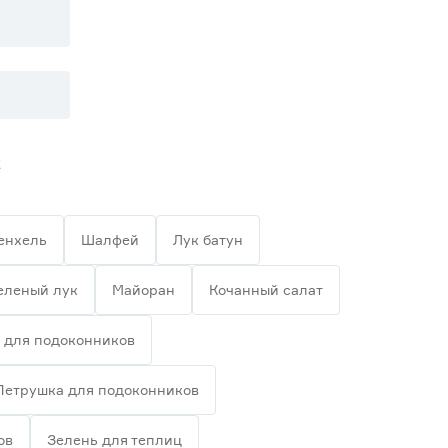
2
енхель
Шалфей
Лук батун
еленый лук
Майоран
Кочанный салат
 для подоконников
Петрушка для подоконников
ов
Зелень для теплиц