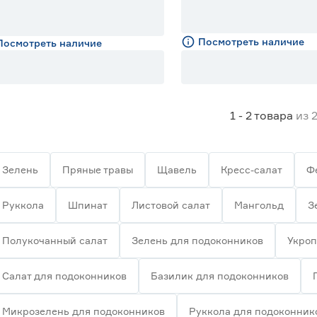
Посмотреть наличие
Посмотреть наличие
1 - 2
товара
из
Зелень
Пряные травы
Щавель
Кресс-салат
Ф
Руккола
Шпинат
Листовой салат
Мангольд
З
Полукочанный салат
Зелень для подоконников
Укроп
Салат для подоконников
Базилик для подоконников
Микрозелень для подоконников
Руккола для подоконник