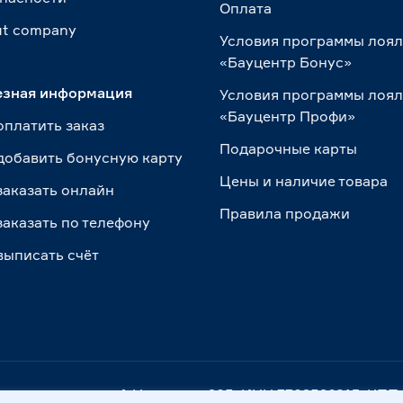
Оплата
t сompany
Условия программы лоя
«Бауцентр Бонус»
езная информация
Условия программы лоя
«Бауцентр Профи»
оплатить заказ
Подарочные карты
добавить бонусную карту
Цены и наличие товара
заказать онлайн
Правила продажи
заказать по телефону
выписать счёт
. Калининград, ул. А.Невского, 205. ИНН 7702596813, К