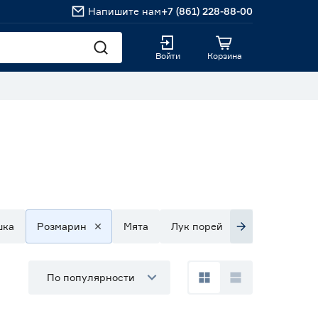
Напишите нам
+7 (861) 228-88-00
Войти
Корзина
шка
Розмарин
Мята
Лук порей
Кориандр
По популярности