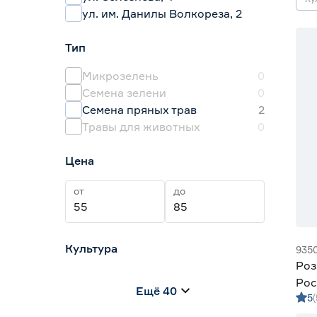
ул. им. Данилы Волкореза, 2
Тип
Микрозелень
0
Семена зелени
0
Семена пряных трав
2
Травы для животных
0
Цена
от
до
Культура
935
Роз
Амарант
1
Рос
Ещё 40
Анис
1
5
Базилик
31