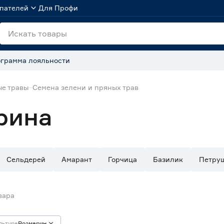
пателей
Для Профи
грамма лояльности
ые травы
Семена зелени и пряных трав
рина
Сельдерей
Амарант
Горчица
Базилик
Петру
вара
льтура
Розмарин