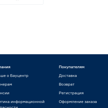
пания
Покупателям
ше о Бауцентр
Доставка
тнерам
Возврат
ансии
Регистрация
итика информационной
Оформление заказа
пасности