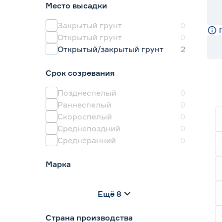
Место высадки
Горчица
6
Двурядник
2
Закрытый грунт
0
Открытый грунт
0
Открытый/закрытый грунт
2
Срок созревания
Позднеспелый
0
Раннеспелый
0
Скороспелый
0
Среднепоздний
0
Среднеранний
0
Марка
Agroni
0
Ещё 8
Darit
0
Агроуспех
0
Страна производства
Гавриш
1