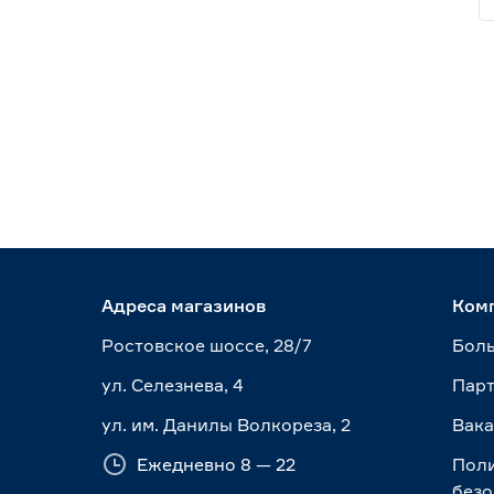
Адреса магазинов
Ком
Ростовское шоссе, 28/7
Боль
ул. Селезнева, 4
Пар
ул. им. Данилы Волкореза, 2
Вак
Ежедневно 8 — 22
Пол
безо