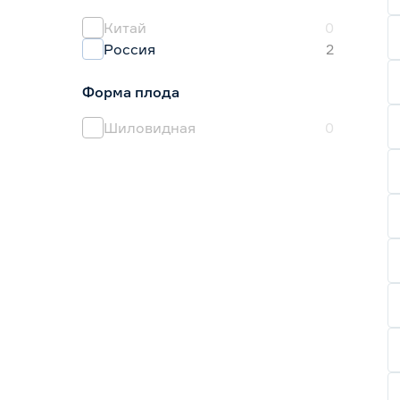
Евросемена
0
Китай
0
Россия
2
Форма плода
Шиловидная
0