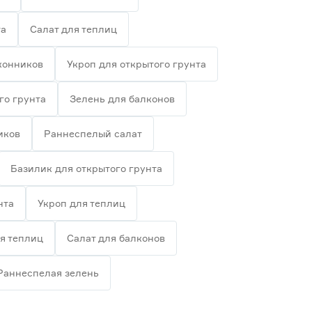
та
Салат для теплиц
конников
Укроп для открытого грунта
го грунта
Зелень для балконов
иков
Раннеспелый салат
Базилик для открытого грунта
нта
Укроп для теплиц
я теплиц
Салат для балконов
Раннеспелая зелень